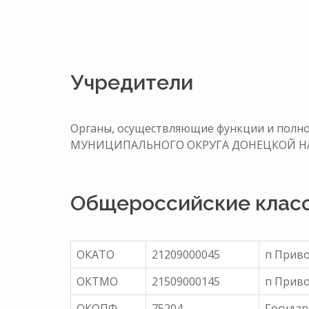
Учредители
Органы, осуществляющие функции и по
МУНИЦИПАЛЬНОГО ОКРУГА ДОНЕЦКОЙ Н
Общероссийские клас
ОКАТО
21209000045
п Прив
ОКТМО
21509000145
п Прив
ОКОПФ
75204
Государ