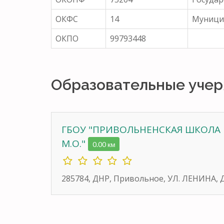
ОКФС
14
Муници
ОКПО
99793448
Образовательные уче
ГБОУ "ПРИВОЛЬНЕНСКАЯ ШКОЛА
М.О."
0.00 км
285784, ДНР, Привольное, УЛ. ЛЕНИНА, Д