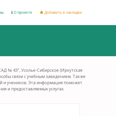
ны
О проекте
Добавить в закладки
Д № 43", Усолье-Сибирское (Иркутская
пособы связи с учебным заведением. Также
ей и учеников. Эта информация поможет
ия и предоставляемых услугах.