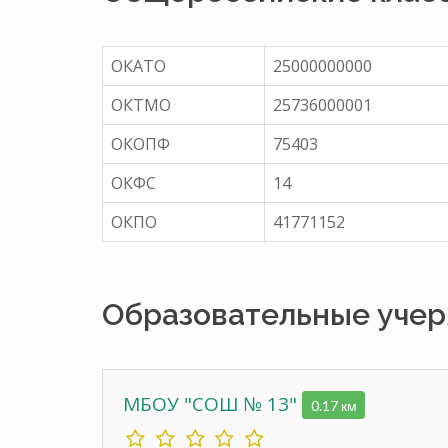
ОКАТО
25000000000
ОКТМО
25736000001
ОКОПФ
75403
ОКФС
14
ОКПО
41771152
Образовательные уче
МБОУ "СОШ № 13"
0.17 км