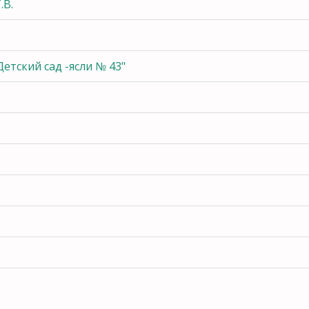
.В.
тский сад -ясли № 43"