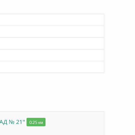
АД № 21"
0.25 км