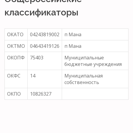
классификаторы
ОКАТО
04243819002
п Мана
ОКТМО
04643419126
п Мана
ОКОПФ
75403
Муниципальные
бюджетные учреждения
ОКФС
14
Муниципальная
собственность
ОКПО
10826327