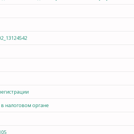
2_13124542
регистрации
 в налоговом органе
105