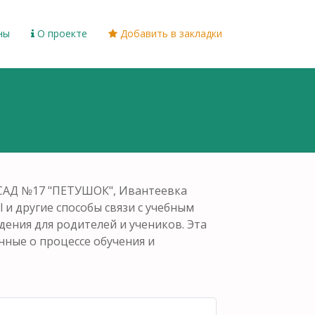
ны
О проекте
Добавить в закладки
САД №17 "ПЕТУШОК", Ивантеевка
 и другие способы связи с учебным
дения для родителей и учеников. Эта
ные о процессе обучения и