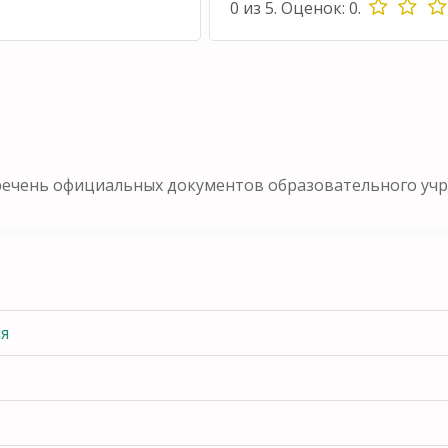
0
из
5.
Оценок:
0
.
речень официальных документов образовательного уч
ля