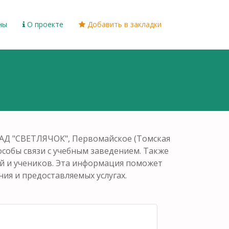
ны
О проекте
Добавить в закладки
АД "СВЕТЛЯЧОК", Первомайское (Томская
пособы связи с учебным заведением. Также
ей и учеников. Эта информация поможет
ия и предоставляемых услугах.