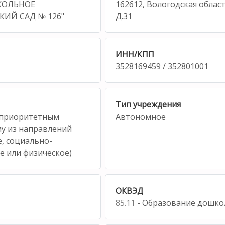
КОЛЬНОЕ
162612, Вологодская облас
ИЙ САД № 126"
Д.31
ИНН/КПП
3528169459 / 352801001
Тип учреждения
 приоритетным
Автономное
у из направлений
, социально-
е или физическое)
ОКВЭД
85.11
- Образование дошко