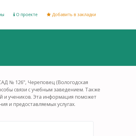
ны
О проекте
Добавить в закладки
АД № 126", Череповец (Вологодская
пособы связи с учебным заведением. Также
ей и учеников. Эта информация поможет
ия и предоставляемых услугах.