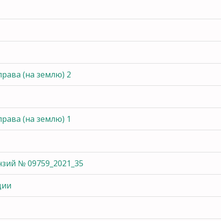
права (на землю) 2
права (на землю) 1
нзий № 09759_2021_35
ции