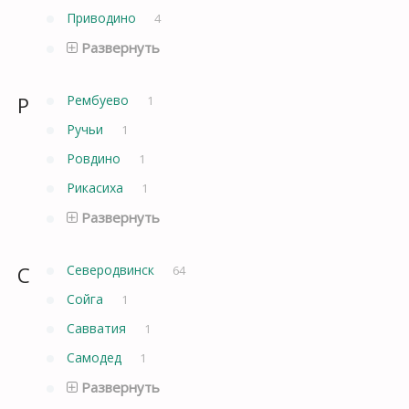
Приводино
4
Развернуть
Р
Рембуево
1
Ручьи
1
Ровдино
1
Рикасиха
1
Развернуть
С
Северодвинск
64
Сойга
1
Савватия
1
Самодед
1
Развернуть