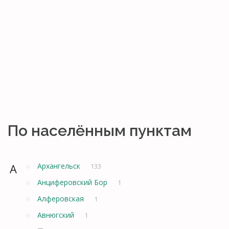
По населённым пунктам
А
Архангельск
133
Анциферовский Бор
1
Алферовская
1
Авнюгский
1