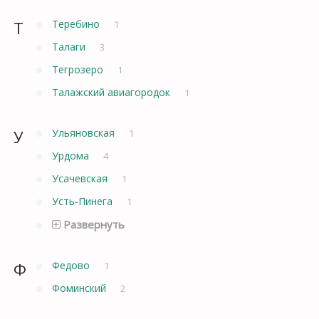
Т
Теребино
1
Талаги
3
Тегрозеро
1
Талажский авиагородок
1
У
Ульяновская
1
Урдома
4
Усачевская
1
Усть-Пинега
1
Развернуть
Ф
Федово
1
Фоминский
2