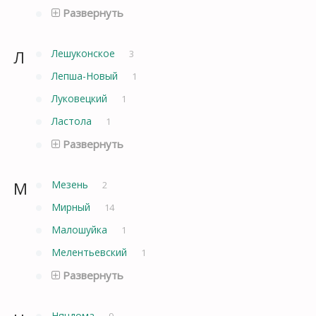
Развернуть
Л
Лешуконское
3
Лепша-Новый
1
Луковецкий
1
Ластола
1
Развернуть
М
Мезень
2
Мирный
14
Малошуйка
1
Мелентьевский
1
Развернуть
Няндома
9