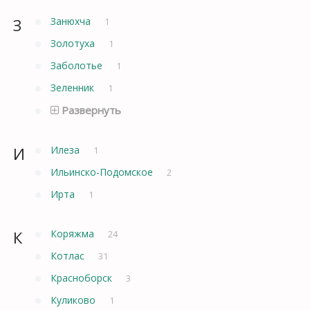
З
Занюхча
1
Золотуха
1
Заболотье
1
Зеленник
1
Развернуть
И
Илеза
1
Ильинско-Подомское
2
Ирта
1
К
Коряжма
24
Котлас
31
Красноборск
3
Куликово
1