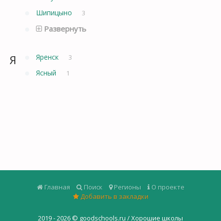
Шипицыно
3
Развернуть
Я
Яренск
3
Ясный
1
Главная
Поиск
Регионы
О проекте
Добавить в закладки
2019 - 2026 ©
goodschools.ru / Хорошие школы