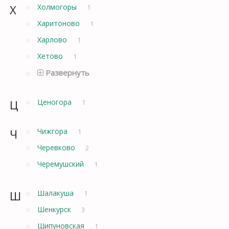
Х
Холмогоры
1
Харитоново
1
Харлово
1
Хетово
1
Развернуть
Ц
Ценогора
1
Ч
Чижгора
1
Черевково
2
Черемушский
1
Ш
Шалакуша
1
Шенкурск
3
Шипуновская
1