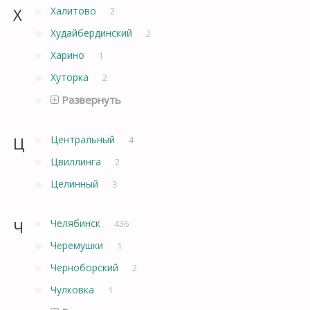
Х
Халитово
2
Худайбердинский
2
Харино
1
Хуторка
2
Развернуть
Ц
Центральный
4
Цвиллинга
2
Целинный
3
Ч
Челябинск
436
Черемушки
1
Черноборский
2
Чулковка
1