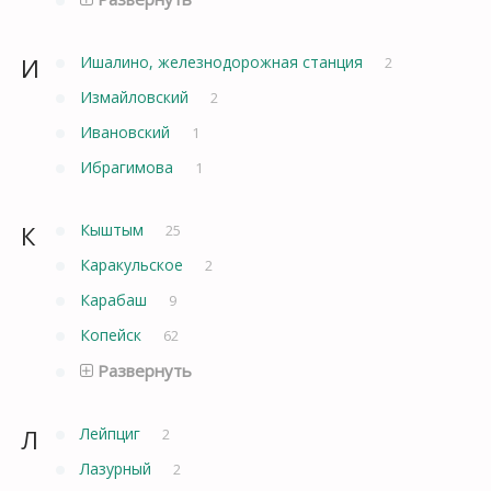
И
Ишалино, железнодорожная станция
2
Измайловский
2
Ивановский
1
Ибрагимова
1
К
Кыштым
25
Каракульское
2
Карабаш
9
Копейск
62
Развернуть
Л
Лейпциг
2
Лазурный
2