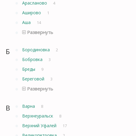
Арасланово
4
Аширово
1
Аша
14
Развернуть
Б
Бородиновка
2
Бобровка
3
Бреды
9
Береговой
3
Развернуть
В
Варна
8
Верхнеуральск
8
Верхний Уфалей
17
Великопетровка
2