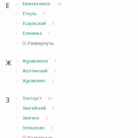
Е
Еманжелинск
18
Еткуль
7
Есаульский
3
Еленинка
1
Развернуть
Ж
Журавлиное
1
Желтинский
1
Журавлево
1
З
Златоуст
87
Зингейский
3
Звягино
2
Злоказово
1
Развернуть