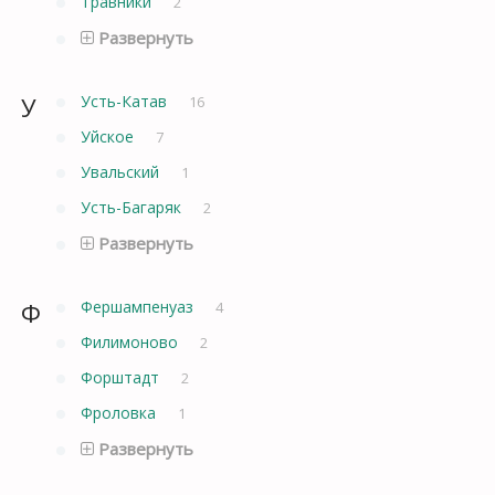
Травники
2
Развернуть
У
Усть-Катав
16
Уйское
7
Увальский
1
Усть-Багаряк
2
Развернуть
Ф
Фершампенуаз
4
Филимоново
2
Форштадт
2
Фроловка
1
Развернуть