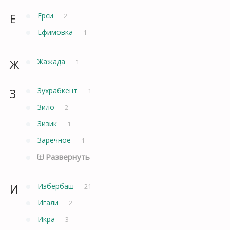
Е
Ерси
2
Ефимовка
1
Ж
Жажада
1
З
Зухрабкент
1
Зило
2
Зизик
1
Заречное
1
Развернуть
И
Избербаш
21
Игали
2
Икра
3