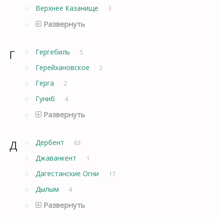
Верхнее Казанище
3
Развернуть
Г
Гергебиль
5
Герейхановское
2
Герга
2
Гуниб
4
Развернуть
Д
Дербент
63
Джаванкент
1
Дагестанские Огни
17
Дылым
4
Развернуть