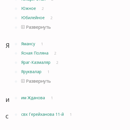
Южное
2
Юбилейное
2
Развернуть
Я
Ямансу
1
Ясная Поляна
2
Яраг-Казмаляр
2
Яруквалар
1
Развернуть
и
им Жданова
1
с
свх Герейханова 11-й
1