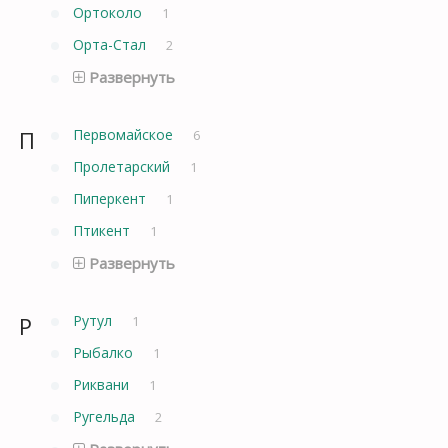
Ортоколо
1
Орта-Стал
2
Развернуть
П
Первомайское
6
Пролетарский
1
Пиперкент
1
Птикент
1
Развернуть
Р
Рутул
1
Рыбалко
1
Риквани
1
Ругельда
2