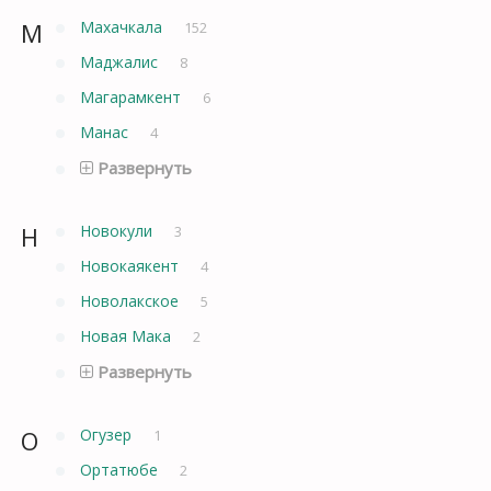
М
Махачкала
152
Маджалис
8
Магарамкент
6
Манас
4
Развернуть
Н
Новокули
3
Новокаякент
4
Новолакское
5
Новая Мака
2
Развернуть
О
Огузер
1
Ортатюбе
2