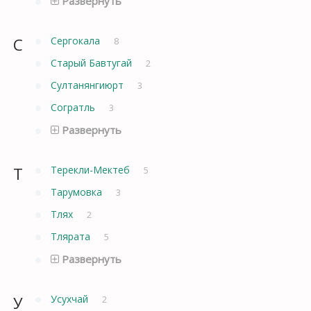
Развернуть
С
Сергокала
8
Старый Бавтугай
2
Султанянгиюрт
3
Согратль
3
Развернуть
Т
Терекли-Мектеб
5
Тарумовка
3
Тлях
2
Тлярата
5
Развернуть
У
Усухчай
2