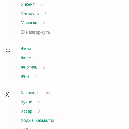
Учкент
2
Унцукуль
5
Утамыш
2
Развернуть
Ф
Филя
1
Фите
1
Фиргиль
2
Фий
1
Х
Хасавюрт
46
Хучни
5
Хазар
3
Ходжа-Казмаляр
1