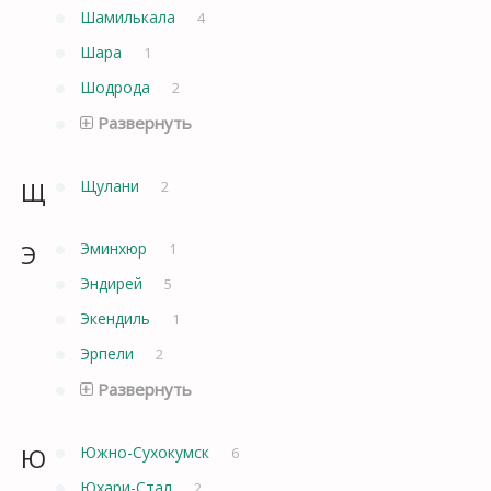
Шамилькала
4
Шара
1
Шодрода
2
Развернуть
Щ
Щулани
2
Э
Эминхюр
1
Эндирей
5
Экендиль
1
Эрпели
2
Развернуть
Ю
Южно-Сухокумск
6
Юхари-Стал
2