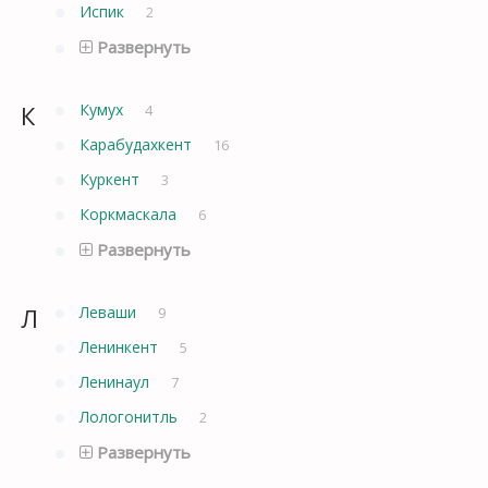
Испик
2
Развернуть
К
Кумух
4
Карабудахкент
16
Куркент
3
Коркмаскала
6
Развернуть
Л
Леваши
9
Ленинкент
5
Ленинаул
7
Лологонитль
2
Развернуть