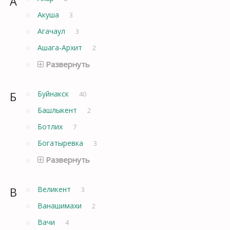
А
Акуша
3
Агачаул
3
Ашага-Архит
2
Развернуть
Б
Буйнакск
40
Башлыкент
2
Ботлих
7
Богатыревка
3
Развернуть
В
Великент
3
Ванашимахи
2
Вачи
4