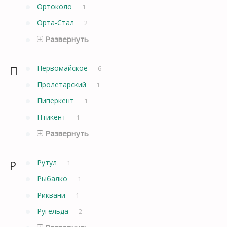
Ортоколо
1
Орта-Стал
2
Развернуть
П
Первомайское
6
Пролетарский
1
Пиперкент
1
Птикент
1
Развернуть
Р
Рутул
1
Рыбалко
1
Риквани
1
Ругельда
2