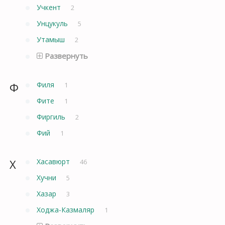
Учкент
2
Унцукуль
5
Утамыш
2
Развернуть
Ф
Филя
1
Фите
1
Фиргиль
2
Фий
1
Х
Хасавюрт
46
Хучни
5
Хазар
3
Ходжа-Казмаляр
1