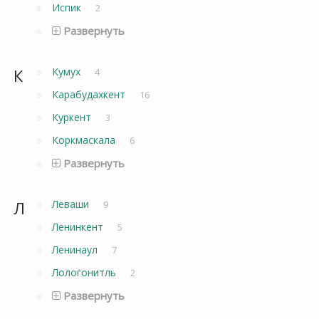
Испик
2
Развернуть
К
Кумух
4
Карабудахкент
16
Куркент
3
Коркмаскала
6
Развернуть
Л
Леваши
9
Ленинкент
5
Ленинаул
7
Лологонитль
2
Развернуть