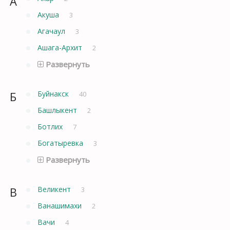
А
Акуша
3
Агачаул
3
Ашага-Архит
2
Развернуть
Б
Буйнакск
40
Башлыкент
2
Ботлих
7
Богатыревка
3
Развернуть
В
Великент
3
Ванашимахи
2
Вачи
4