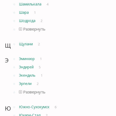
Шамилькала
4
Шара
1
Шодрода
2
Развернуть
Щ
Щулани
2
Э
Эминхюр
1
Эндирей
5
Экендиль
1
Эрпели
2
Развернуть
Ю
Южно-Сухокумск
6
Юхари-Стал
2