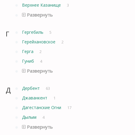
Верхнее Казанище
3
Развернуть
Г
Гергебиль
5
Герейхановское
2
Герга
2
Гуниб
4
Развернуть
Д
Дербент
63
Джаванкент
1
Дагестанские Огни
17
Дылым
4
Развернуть