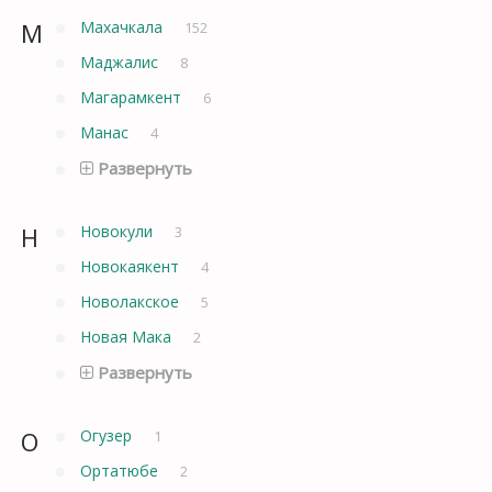
М
Махачкала
152
Маджалис
8
Магарамкент
6
Манас
4
Развернуть
Н
Новокули
3
Новокаякент
4
Новолакское
5
Новая Мака
2
Развернуть
О
Огузер
1
Ортатюбе
2