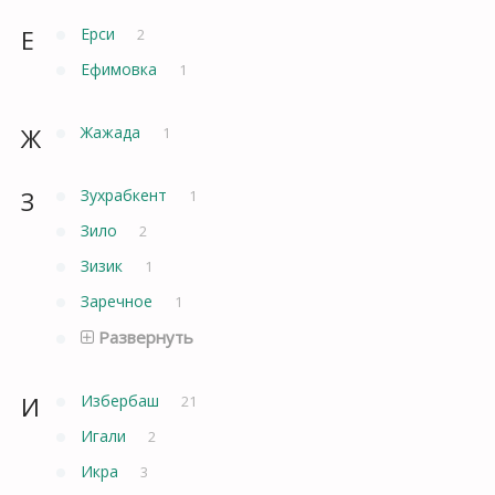
Е
Ерси
2
Ефимовка
1
Ж
Жажада
1
З
Зухрабкент
1
Зило
2
Зизик
1
Заречное
1
Развернуть
И
Избербаш
21
Игали
2
Икра
3