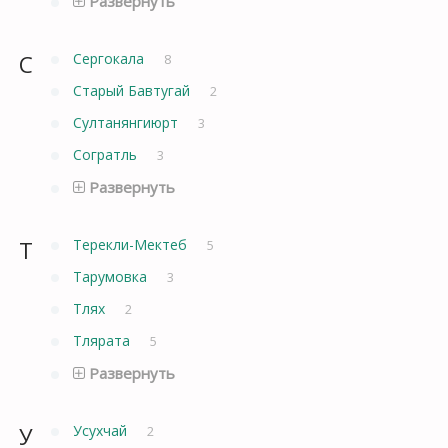
Развернуть
С
Сергокала
8
Старый Бавтугай
2
Султанянгиюрт
3
Согратль
3
Развернуть
Т
Терекли-Мектеб
5
Тарумовка
3
Тлях
2
Тлярата
5
Развернуть
У
Усухчай
2