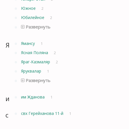
Южное
2
Юбилейное
2
Развернуть
Я
Ямансу
1
Ясная Поляна
2
Яраг-Казмаляр
2
Яруквалар
1
Развернуть
и
им Жданова
1
с
свх Герейханова 11-й
1