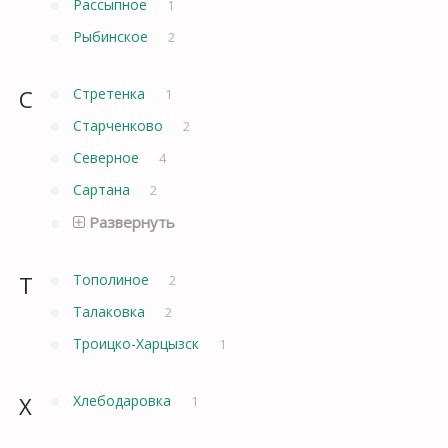
Рассыпное
1
Рыбинское
2
С
Стретенка
1
Старченково
2
Северное
4
Сартана
2
Развернуть
Т
Тополиное
2
Талаковка
2
Троицко-Харцызск
1
Х
Хлебодаровка
1