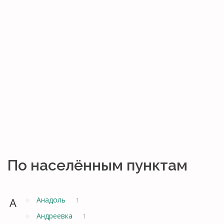
По населённым пунктам
А
Анадоль
1
Андреевка
1