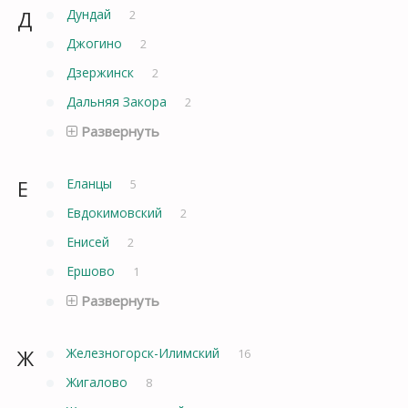
Д
Дундай
2
Джогино
2
Дзержинск
2
Дальняя Закора
2
Развернуть
Е
Еланцы
5
Евдокимовский
2
Енисей
2
Ершово
1
Развернуть
Ж
Железногорск-Илимский
16
Жигалово
8