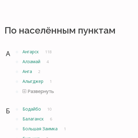
По населённым пунктам
А
Ангарск
118
Алзамай
4
Анга
2
Алыгджер
1
Развернуть
Б
Бодайбо
10
Балаганск
6
Большая Заимка
1