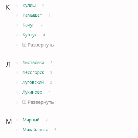
К
Кулиш
1
Камышет
1
Качуг
7
Култук
4
Развернуть
Л
Листвянка
3
Лесогорск
5
Луговский
2
Лукиново
1
Развернуть
М
Мирный
2
Михайловка
5