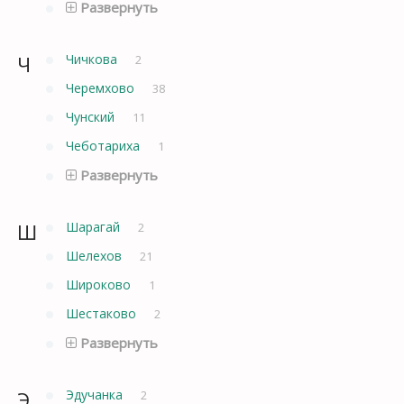
Развернуть
Ч
Чичкова
2
Черемхово
38
Чунский
11
Чеботариха
1
Развернуть
Ш
Шарагай
2
Шелехов
21
Широково
1
Шестаково
2
Развернуть
Э
Эдучанка
2