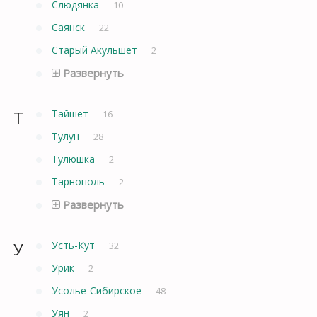
Слюдянка
10
Саянск
22
Старый Акульшет
2
Развернуть
Т
Тайшет
16
Тулун
28
Тулюшка
2
Тарнополь
2
Развернуть
У
Усть-Кут
32
Урик
2
Усолье-Сибирское
48
Уян
2