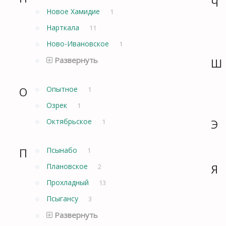
Ч
Новое Хамидие
1
Нарткала
11
Ново-Ивановское
1
Развернуть
Ш
О
Опытное
1
Озрек
1
Октябрьское
Э
1
П
Псынабо
1
Плановское
Я
2
Прохладный
13
Псыгансу
3
Развернуть