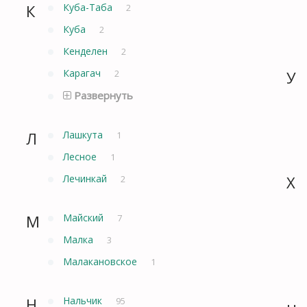
К
Куба-Таба
2
Куба
2
Кенделен
2
Карагач
2
У
Развернуть
Л
Лашкута
1
Лесное
1
Лечинкай
Х
2
М
Майский
7
Малка
3
Малакановское
1
Н
Нальчик
95