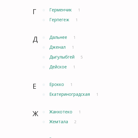
Г
Герменчик
1
Герпегеж
1
Д
Дальнее
1
Дженал
1
Дыгулыбгей
5
Дейское
1
Е
Ерокко
1
Екатериноградская
1
Ж
Жанхотеко
1
Жемтала
2