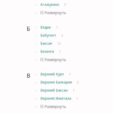
Атажукино
5
Развернуть
Б
Бедык
1
Бабугент
2
Баксан
12
Безенги
1
Развернуть
В
Верхний Курп
1
Верхняя Балкария
2
Верхний Баксан
1
Верхняя Жемтала
1
Развернуть