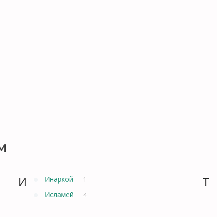
м
И
Инаркой
Т
1
Исламей
4