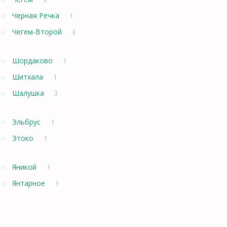
Черная Речка
1
Чегем-Второй
3
Шордаково
1
Шитхала
1
Шалушка
3
Эльбрус
1
Этоко
1
Яникой
1
Янтарное
1