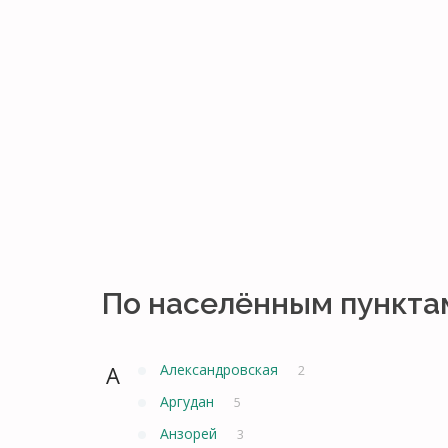
По населённым пункта
А
Александровская
2
Аргудан
5
Анзорей
3