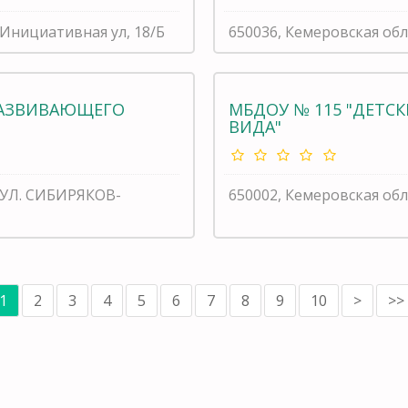
 Инициативная ул, 18/Б
650036, Кемеровская обл
РАЗВИВАЮЩЕГО
МБДОУ № 115 "ДЕТ
ВИДА"
, УЛ. СИБИРЯКОВ-
650002, Кемеровская обл
1
2
3
4
5
6
7
8
9
10
>
>>