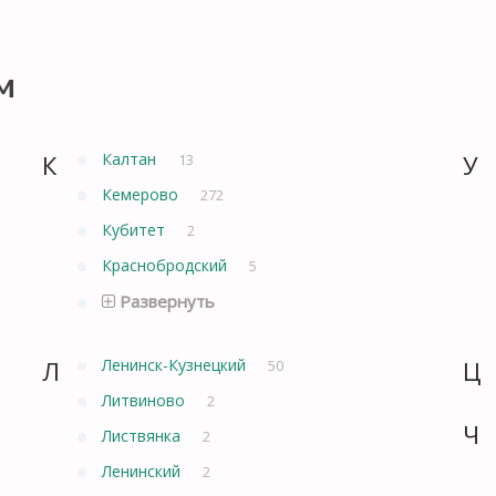
м
К
Калтан
У
13
Кемерово
272
Кубитет
2
Краснобродский
5
Развернуть
Л
Ленинск-Кузнецкий
Ц
50
Литвиново
2
Ч
Листвянка
2
Ленинский
2