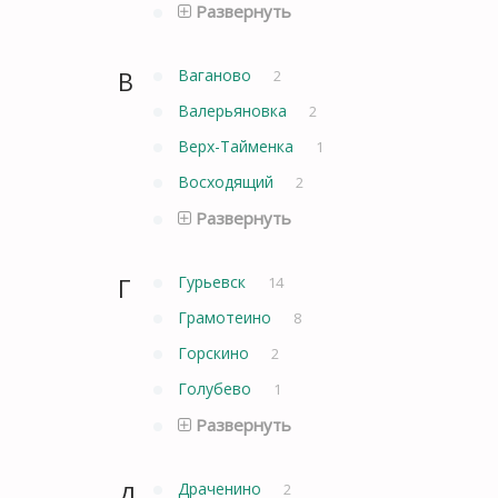
Развернуть
В
Ваганово
2
Валерьяновка
2
Верх-Тайменка
1
Восходящий
2
Развернуть
Г
Гурьевск
14
Грамотеино
8
Горскино
2
Голубево
1
Развернуть
Д
Драченино
2