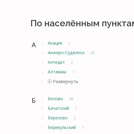
По населённым пункта
А
Акация
2
Анжеро-Судженск
42
Алчедат
2
Алтамаш
1
Развернуть
Б
Белово
38
Бачатский
7
Березово
2
Берикульский
1