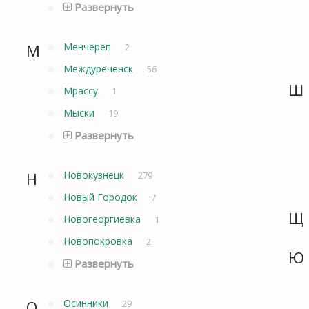
Развернуть
М
Менчереп
2
Междуреченск
56
Ш
Мрассу
1
Мыски
19
Развернуть
Н
Новокузнецк
279
Новый Городок
7
Щ
Новогеоргиевка
1
Новопокровка
2
Ю
Развернуть
О
Осинники
29