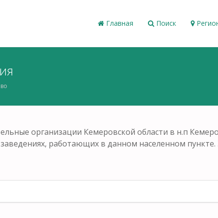
Главная
Поиск
Регио
ия
во
ельные организации Кемеровской области в н.п Кемер
ых заведениях, работающих в данном населенном пункте