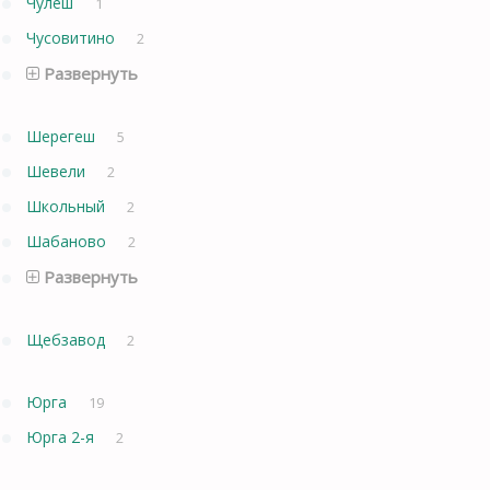
Чулеш
1
Чусовитино
2
Развернуть
Шерегеш
5
Шевели
2
Школьный
2
Шабаново
2
Развернуть
Щебзавод
2
Юрга
19
Юрга 2-я
2