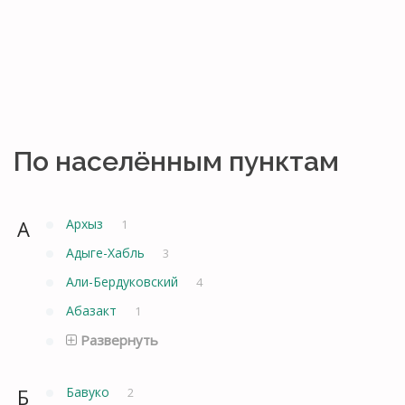
По населённым пунктам
А
Архыз
1
Адыге-Хабль
3
Али-Бердуковский
4
Абазакт
1
Развернуть
Б
Бавуко
2