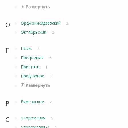
Развернуть
О
Орджоникидзевский
2
Октябрьский
2
П
Псыж
4
Преградная
6
Пристань
1
Предгорное
1
Развернуть
Р
Римгорское
2
С
Сторожевая
5
Сторожевая-2
1