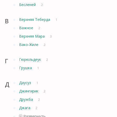
Бесленей
2
В
Верхняя Теберда
1
Важное
2
Верхняя Мара
3
Вако-Жиле
2
Г
Гюрюльдеук
2
Грушка
1
Д
Даусуз
1
Джингирик
2
Дружба
2
Джага
2
Развернуть