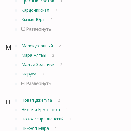
Красный Восток
3
Кардоникская
7
Кызыл-Юрт
2
Развернуть
М
Малокурганный
2
Мара-Аягъы
2
Малый Зеленчук
2
Маруха
2
Развернуть
Н
Новая Джегута
2
Нижняя Ермоловка
1
Ново-Исправненский
1
Нижняя Мара
1