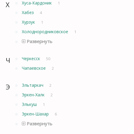
Х
Хуса-Кардоник
1
Хабез
4
Хурзук
1
Холоднородниковское
1
Развернуть
Ч
Черкесск
50
Чапаевское
2
Э
Эльтаркач
2
Эркен-Халк
2
Элькуш
1
Эркен-Шахар
6
Развернуть