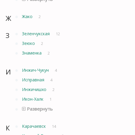
Ж
Жако
2
З
Зеленчукская
12
Зеюко
2
Знаменка
2
И
Инжич-Чукун
4
Исправная
4
Инжичишхо
2
Икон-Халк
1
Развернуть
К
Карачаевск
14