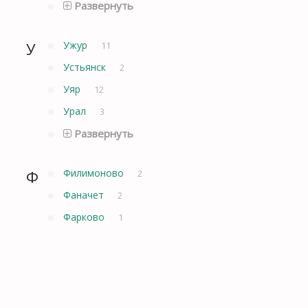
Развернуть
У
Ужур
11
Устьянск
2
Уяр
12
Урал
3
Развернуть
Ф
Филимоново
2
Фаначет
2
Фарково
1