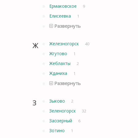
Ермаковское
9
Елисеевка
1
Развернуть
Ж
Железногорск
40
Жгутово
1
Жеблахты
2
Жданиха
1
Развернуть
З
Зыково
2
Зеленогорск
32
Заозерный
6
Зотино
1