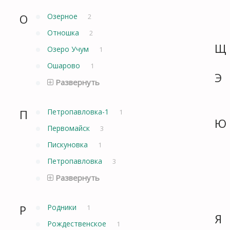
О
Озерное
2
Отношка
2
Щ
Озеро Учум
1
Ошарово
1
Э
Развернуть
П
Петропавловка-1
1
Ю
Первомайск
3
Пискуновка
1
Петропавловка
3
Развернуть
Р
Родники
1
Я
Рождественское
1