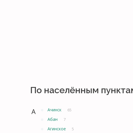
По населённым пункта
А
Ачинск
65
Абан
7
Агинское
5