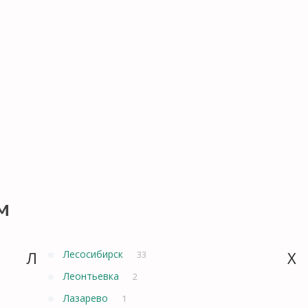
м
Л
Лесосибирск
Х
33
Леонтьевка
2
Лазарево
1