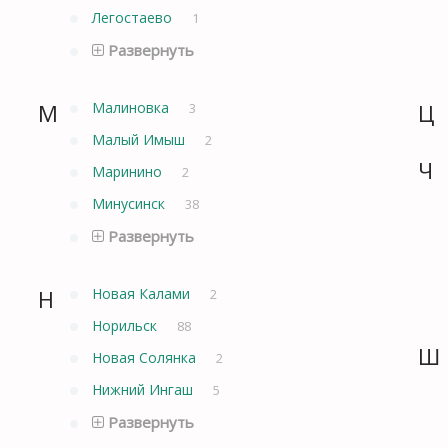
Легостаево
1
Развернуть
М
Малиновка
Ц
3
Малый Имыш
2
Ч
Маринино
2
Минусинск
38
Развернуть
Н
Новая Калами
2
Норильск
88
Ш
Новая Солянка
2
Нижний Ингаш
5
Развернуть