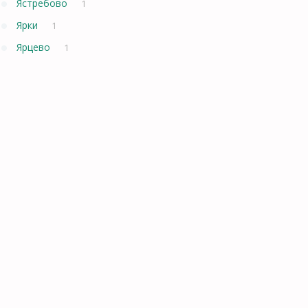
Ястребово
1
Ярки
1
Ярцево
1