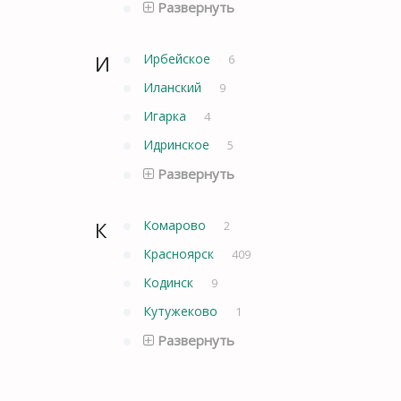
Развернуть
И
Ирбейское
6
Иланский
9
Игарка
4
Идринское
5
Развернуть
К
Комарово
2
Красноярск
409
Кодинск
9
Кутужеково
1
Развернуть