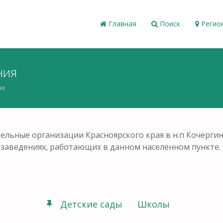
Главная
Поиск
Регио
ния
но
ельные организации Красноярского края в н.п Кочерги
ых заведениях, работающих в данном населенном пункте
Детские сады
Школы