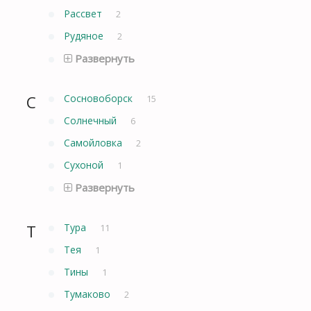
Рассвет
2
Рудяное
2
Развернуть
С
Сосновоборск
15
Солнечный
6
Самойловка
2
Сухоной
1
Развернуть
Т
Тура
11
Тея
1
Тины
1
Тумаково
2