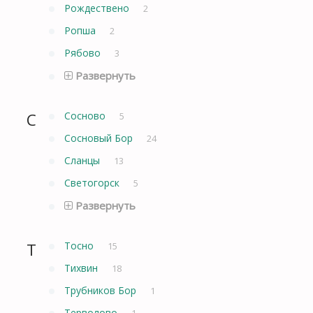
Рождествено
2
Ропша
2
Рябово
3
Развернуть
С
Сосново
5
Сосновый Бор
24
Сланцы
13
Светогорск
5
Развернуть
Т
Тосно
15
Тихвин
18
Трубников Бор
1
Терволово
1