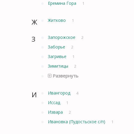
Еремина Гора
1
Ж
Житково
1
З
Запорожское
2
Заборье
2
Загривье
1
Зимитицы
2
Развернуть
И
Ивангород
4
Иссад
1
Извара
2
Ивановка (Пудостьское с/п)
1