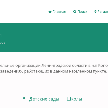
Главная
Поиск
Регио
я
рье
ельные организации Ленинградской области в н.п Коп
ых заведениях, работающих в данном населенном пункте
Детские сады
Школы