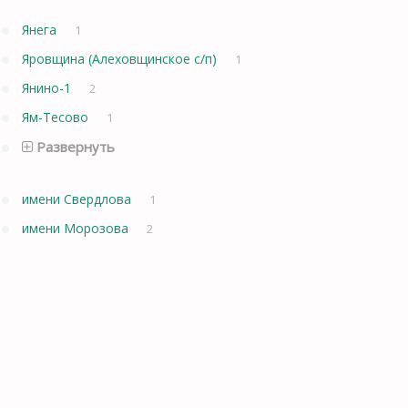
Янега
1
Яровщина (Алеховщинское с/п)
1
Янино-1
2
Ям-Тесово
1
Развернуть
имени Свердлова
1
имени Морозова
2