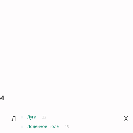
м
Л
Луга
Х
23
Лодейное Поле
13