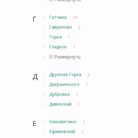
Г
Гатчина
34
Гаврилово
2
Горка
1
Гладкое
1
Развернуть
Д
Дружная Горка
2
Дзержинского
1
Дубровка
1
Дивенский
1
Е
Елизаветино
3
Ефимовский
3