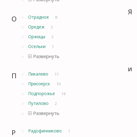
Я
О
Отрадное
8
Оредеж
2
Оржицы
2
Осельки
1
Развернуть
и
П
Пикалево
11
Приозерск
10
Подпорожье
14
Путилово
2
Развернуть
Р
Радофинниково
1