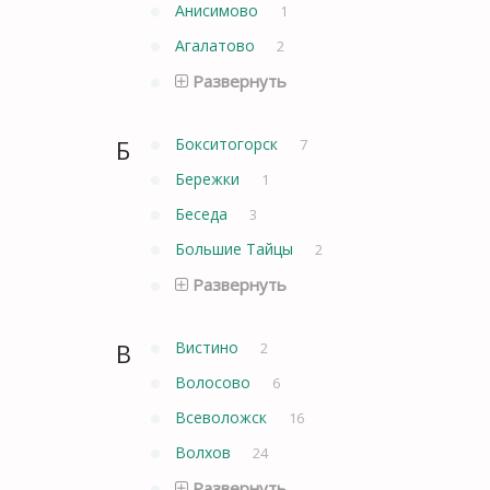
Анисимово
1
Агалатово
2
Развернуть
Б
Бокситогорск
7
Бережки
1
Беседа
3
Большие Тайцы
2
Развернуть
В
Вистино
2
Волосово
6
Всеволожск
16
Волхов
24
Развернуть