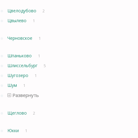
Цвелодубово
2
Цвылево
1
Черновское
1
Шпаньково
1
Шлиссельбург
5
Шугозеро
1
Шум
1
Развернуть
Щеглово
2
Юкки
1