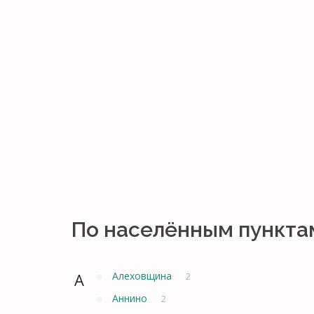
По населённым пункта
А
Алеховщина
2
Аннино
2