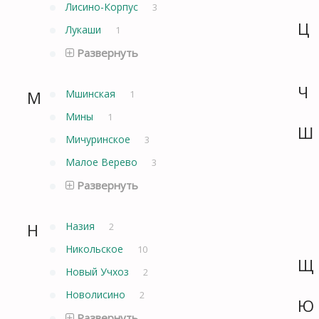
Лисино-Корпус
3
Ц
Лукаши
1
Развернуть
Ч
М
Мшинская
1
Мины
1
Ш
Мичуринское
3
Малое Верево
3
Развернуть
Н
Назия
2
Никольское
10
Щ
Новый Учхоз
2
Новолисино
2
Ю
Развернуть