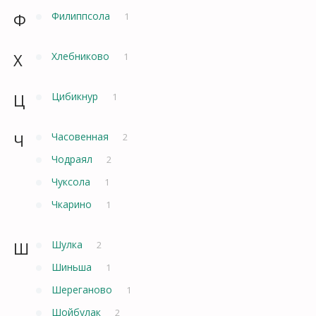
Ф
Филиппсола
1
Х
Хлебниково
1
Ц
Цибикнур
1
Ч
Часовенная
2
Чодраял
2
Чуксола
1
Чкарино
1
Ш
Шулка
2
Шиньша
1
Шереганово
1
Шойбулак
2