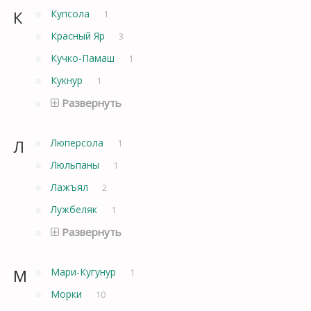
К
Купсола
1
Красный Яр
3
Кучко-Памаш
1
Кукнур
1
Развернуть
Л
Люперсола
1
Люльпаны
1
Лажъял
2
Лужбеляк
1
Развернуть
М
Мари-Кугунур
1
Морки
10