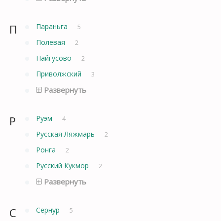
П
Параньга
5
Полевая
2
Пайгусово
2
Приволжский
3
Развернуть
Р
Руэм
4
Русская Ляжмарь
2
Ронга
2
Русский Кукмор
2
Развернуть
С
Сернур
5