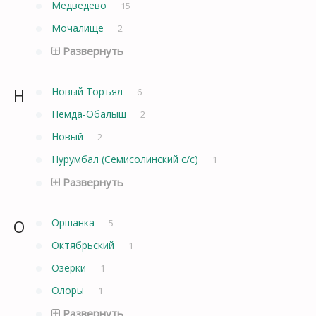
Медведево
15
Мочалище
2
Развернуть
Н
Новый Торъял
6
Немда-Обалыш
2
Новый
2
Нурумбал (Семисолинский с/с)
1
Развернуть
О
Оршанка
5
Октябрьский
1
Озерки
1
Олоры
1
Развернуть