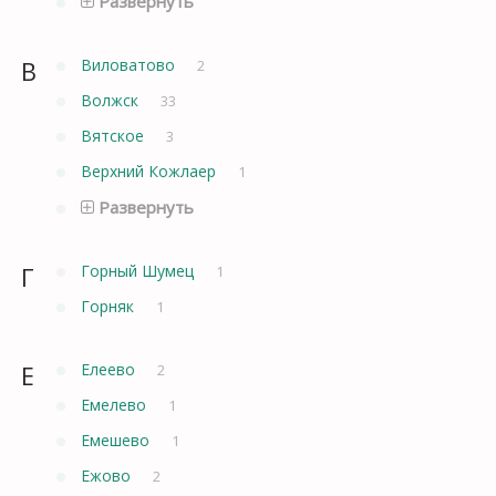
Развернуть
В
Виловатово
2
Волжск
33
Вятское
3
Верхний Кожлаер
1
Развернуть
Г
Горный Шумец
1
Горняк
1
Е
Елеево
2
Емелево
1
Емешево
1
Ежово
2