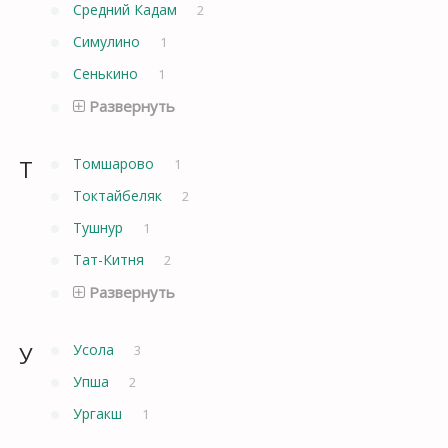
Средний Кадам
2
Симулино
1
Сенькино
1
Развернуть
Т
Томшарово
1
Токтайбеляк
2
Тушнур
1
Тат-Китня
2
Развернуть
У
Усола
3
Упша
2
Ургакш
1