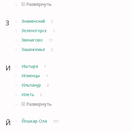
Развернуть
З
Знаменский
2
Зеленогорск
1
Звенигово
11
Зашижемье
2
И
Иштыра
1
Исменцы
1
Ильпанур
2
Илеть
2
Развернуть
Й
Йошкар-Ола
131