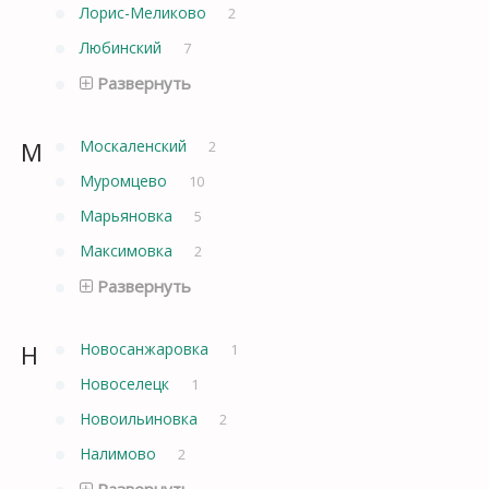
Лорис-Меликово
2
Любинский
7
Развернуть
М
Москаленский
2
Муромцево
10
Марьяновка
5
Максимовка
2
Развернуть
Н
Новосанжаровка
1
Новоселецк
1
Новоильиновка
2
Налимово
2
Развернуть