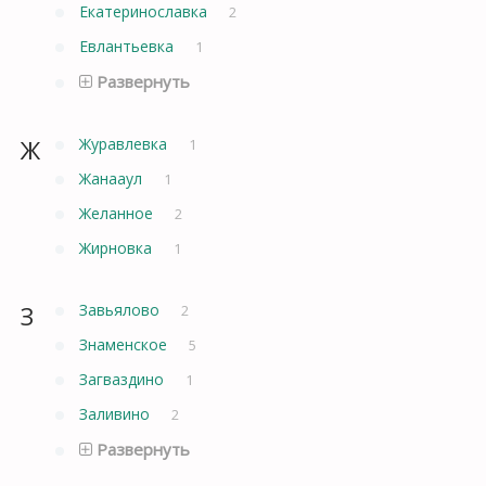
Екатеринославка
2
Евлантьевка
1
Развернуть
Ж
Журавлевка
1
Жанааул
1
Желанное
2
Жирновка
1
З
Завьялово
2
Знаменское
5
Загваздино
1
Заливино
2
Развернуть