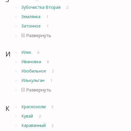
Зубочистка Вторая
2
Землянка
1
Затонное
1
Развернуть
И
Илек
6
Ивановка
8
Изобильное
2
Илькульган
1
Развернуть
К
Краснохолм
5
Кувай
2
Караванный
2