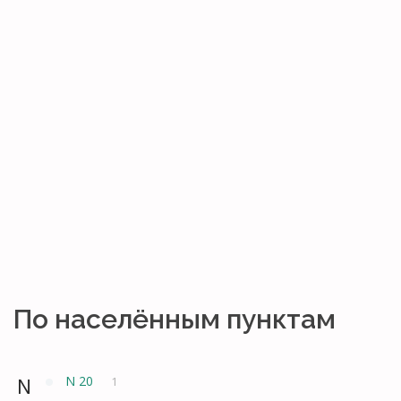
По населённым пунктам
N
N 20
1