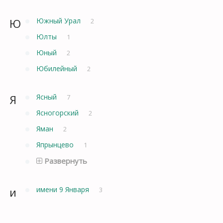
Ю
Южный Урал
2
Юлты
1
Юный
2
Юбилейный
2
Я
Ясный
7
Ясногорский
2
Яман
2
Япрынцево
1
Развернуть
и
имени 9 Января
3