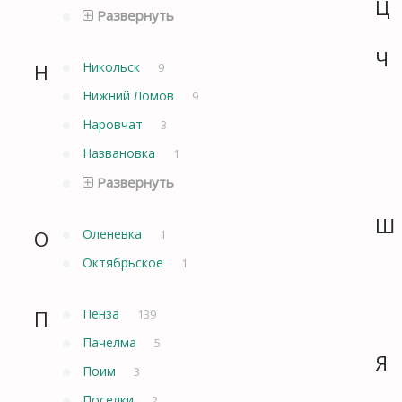
Ц
Развернуть
Ч
Н
Никольск
9
Нижний Ломов
9
Наровчат
3
Названовка
1
Развернуть
Ш
О
Оленевка
1
Октябрьское
1
П
Пенза
139
Пачелма
5
Я
Поим
3
Поселки
2