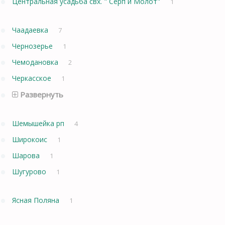
Центральная усадьба свх. " Серп и Молот"
1
Чаадаевка
7
Чернозерье
1
Чемодановка
2
Черкасское
1
Развернуть
Шемышейка рп
4
Широкоис
1
Шарова
1
Шугурово
1
Ясная Поляна
1