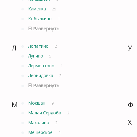
Каменка
25
Кобылкино
1
Развернуть
Л
Лопатино
У
2
Лунино
5
Лермонтово
1
Леонидовка
2
Развернуть
М
Мокшан
Ф
9
Малая Сердоба
2
Х
Махалино
2
Мещерское
1