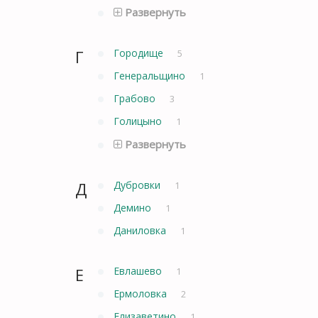
Развернуть
Г
Городище
5
Генеральщино
1
Грабово
3
Голицыно
1
Развернуть
Д
Дубровки
1
Демино
1
Даниловка
1
Е
Евлашево
1
Ермоловка
2
Елизаветино
1