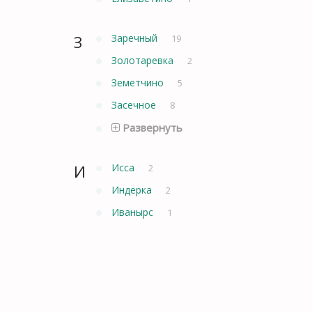
З
Заречный
19
Золотаревка
2
Земетчино
5
Засечное
8
Развернуть
И
Исса
2
Индерка
2
Иванырс
1