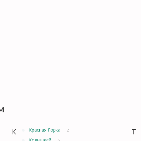
м
К
Красная Горка
Т
2
Колышлей
6