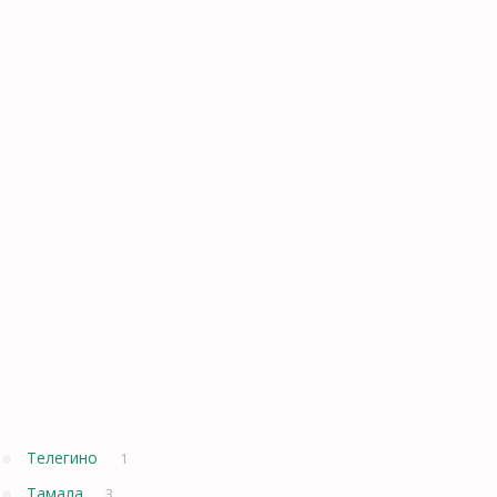
Телегино
1
Тамала
3