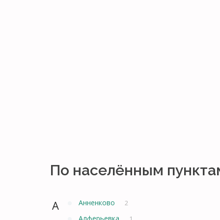
По населённым пункта
А
Анненково
2
Алферьевка
1