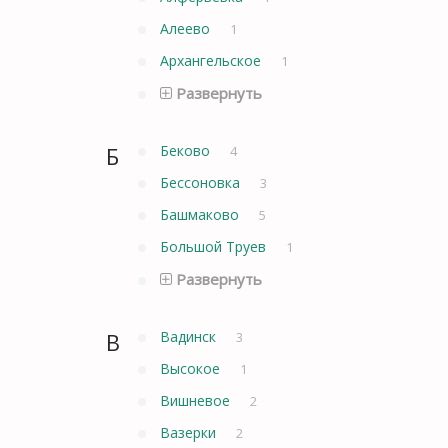
Алеево
1
Архангельское
1
Развернуть
Б
Беково
4
Бессоновка
3
Башмаково
5
Большой Труев
1
Развернуть
В
Вадинск
3
Высокое
1
Вишневое
2
Вазерки
2