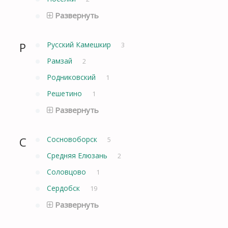
Развернуть
Р
Русский Камешкир
3
Рамзай
2
Родниковский
1
Решетино
1
Развернуть
С
Сосновоборск
5
Средняя Елюзань
2
Соловцово
1
Сердобск
19
Развернуть