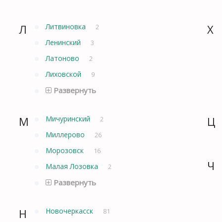
Л
Литвиновка
Х
2
Ленинский
3
Латоново
2
Лиховской
9
Развернуть
М
Мичуринский
Ц
2
Миллерово
26
Морозовск
16
Ч
Малая Лозовка
2
Развернуть
Н
Новочеркасск
81