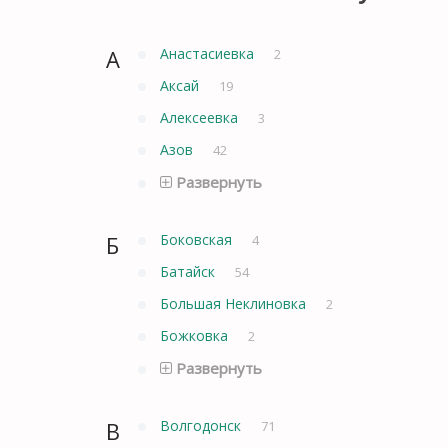
А
Анастасиевка
2
Аксай
19
Алексеевка
3
Азов
42
Развернуть
Б
Боковская
4
Батайск
54
Большая Неклиновка
2
Божковка
2
Развернуть
В
Волгодонск
71