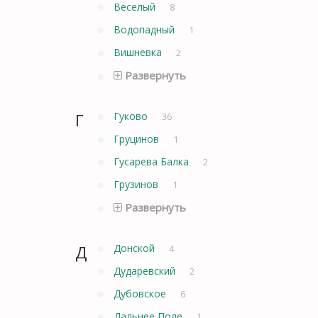
Веселый
8
Водопадный
1
Вишневка
2
Развернуть
Г
Гуково
36
Груцинов
1
Гусарева Балка
2
Грузинов
1
Развернуть
Д
Донской
4
Дударевский
2
Дубовское
6
Дальнее Поле
1