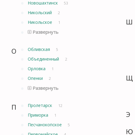
Новошахтинск
53
Никольский
2
Ш
Никольское
1
Развернуть
О
Обливская
5
Объединенный
2
Орловка
1
Щ
Опенки
2
Развернуть
П
Пролетарск
12
Э
Приморка
1
Песчанокопское
5
Ю
Первомайское
4