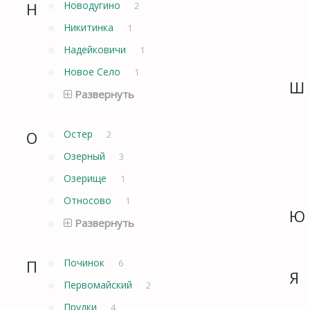
Н
Новодугино
2
Никитинка
1
Надейковичи
1
Новое Село
1
Ш
Развернуть
О
Остер
2
Озерный
3
Озерище
1
Относово
1
Ю
Развернуть
П
Починок
6
Я
Первомайский
2
Прудки
4