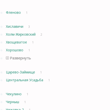
Фленово
1
Хиславичи
3
Холм-Жирковский
2
Хвощеватое
1
Хорошово
1
Развернуть
Царево-Займище
1
Центральная Усадьба
1
Чекулино
1
Черныш
1
Чижовка-2
1