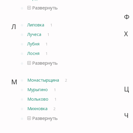
Развернуть
Ф
Л
Липовка
1
Х
Лучеса
1
Лубня
1
Лосня
1
Развернуть
М
Монастырщина
2
Ц
Мурыгино
1
Мольково
1
Михновка
2
Ч
Развернуть