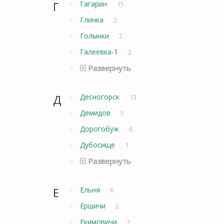
Г
Гагарин
15
Глинка
2
Голынки
2
Галеевка-1
2
Развернуть
Д
Десногорск
13
Демидов
5
Дорогобуж
6
Дубосище
1
Развернуть
Е
Ельня
6
Ершичи
2
Екимовичи
2