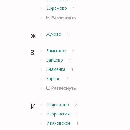
Ефремово
1
Развернуть
Ж
Жуково
1
З
Замыцкое
2
Зайцево
1
Знаменка
1
Зарево
1
Развернуть
И
Издешково
2
Игоревская
1
Ивановское
1