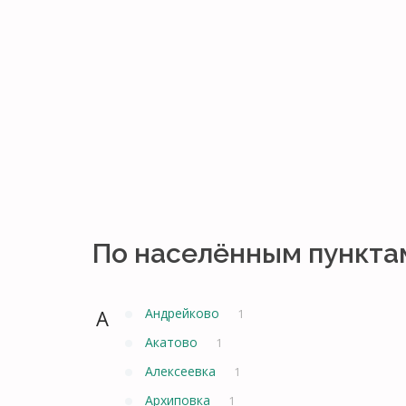
По населённым пункта
А
Андрейково
1
Акатово
1
Алексеевка
1
Архиповка
1