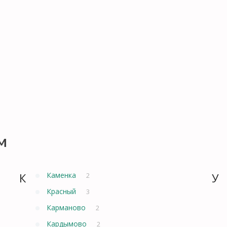
м
К
Каменка
У
2
Красный
3
Карманово
2
Кардымово
2