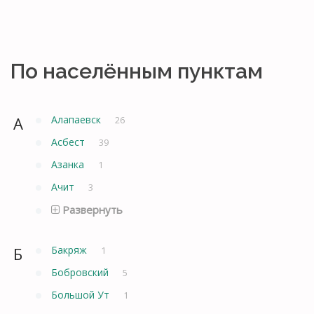
По населённым пунктам
А
Алапаевск
26
Асбест
39
Азанка
1
Ачит
3
Развернуть
Б
Бакряж
1
Бобровский
5
Большой Ут
1