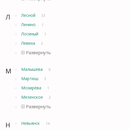
Л
Лесной
33
Ленино
1
Лосиный
1
Левиха
2
Развернуть
М
Малышева
6
Мартюш
3
Мохирёва
1
Мезенское
2
Развернуть
Н
Невьянск
14