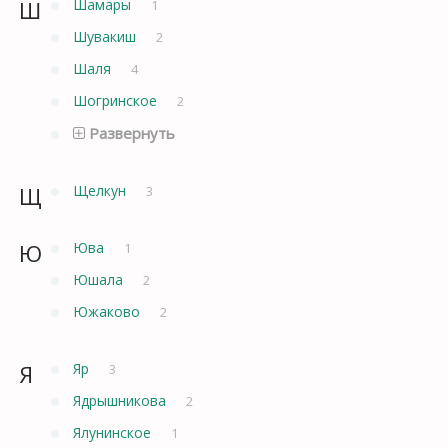
Ш
Шамары
1
Шувакиш
2
Шаля
4
Шогринское
2
Развернуть
Щ
Щелкун
3
Ю
Юва
1
Юшала
2
Южаково
2
Я
Яр
3
Ядрышникова
2
Ялунинское
1