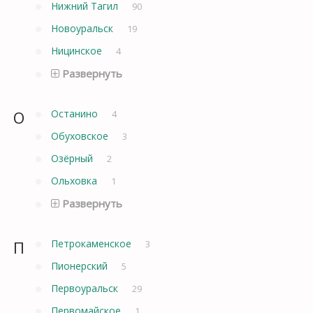
Нижний Тагил
90
Новоуральск
19
Ницинское
4
Развернуть
О
Останино
4
Обуховское
3
Озёрный
2
Ольховка
1
Развернуть
П
Петрокаменское
3
Пионерский
5
Первоуральск
29
Первомайское
1