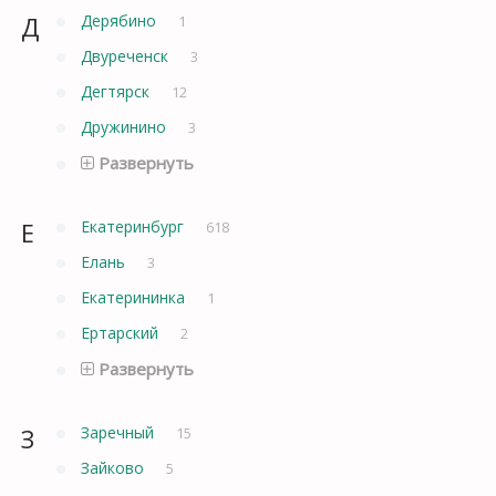
Д
Дерябино
1
Двуреченск
3
Дегтярск
12
Дружинино
3
Развернуть
Е
Екатеринбург
618
Елань
3
Екатерининка
1
Ертарский
2
Развернуть
З
Заречный
15
Зайково
5