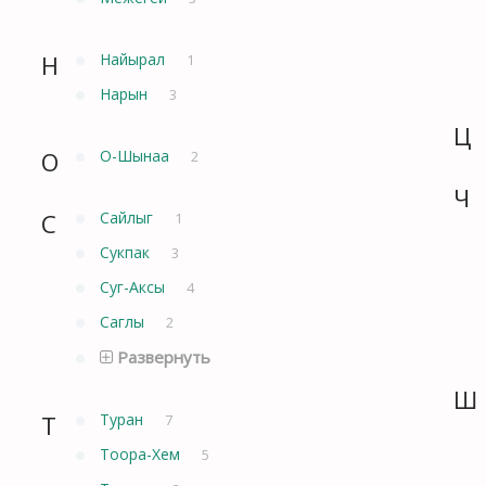
Н
Найырал
1
Нарын
3
Ц
О
О-Шынаа
2
Ч
С
Сайлыг
1
Сукпак
3
Суг-Аксы
4
Саглы
2
Развернуть
Ш
Т
Туран
7
Тоора-Хем
5