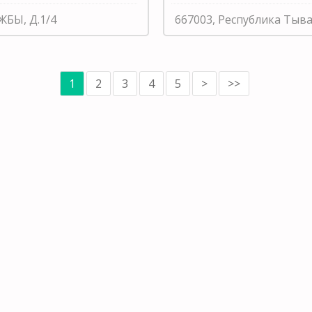
ЖБЫ, Д.1/4
667003, Республика Тыва
1
2
3
4
5
>
>>