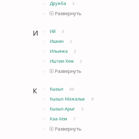
Дружба
3
Развернуть
И
Ий
3
Ишкин
2
Ильинка
2
Иштии-Хем
2
Развернуть
К
Кызыл
69
Кызыл-Мажалык
9
Кызыл-Арыг
3
Каа-Хем
7
Развернуть