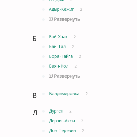
Адыр-Кежиг
2
Развернуть
Б
Бай-Хаак
2
Бай-Тал
2
Бора-Тайга
2
Баян-Кол
2
Развернуть
В
Владимировка
2
Д
Дурген
2
Дерзиг-Аксы
2
Дон-Терезин
2