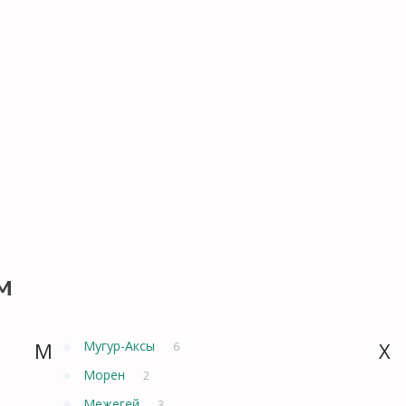
м
М
Мугур-Аксы
Х
6
Морен
2
Межегей
3