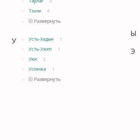
Тарлаг
2
Тээли
6
Развернуть
Ы
У
Усть-Хадын
1
Усть-Ужеп
1
Э
Уюк
2
Успенка
1
Развернуть