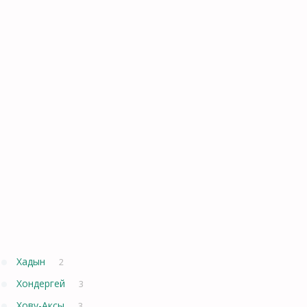
Хадын
2
Хондергей
3
Хову-Аксы
3