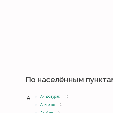
По населённым пункта
А
Ак-Довурак
15
Аянгаты
2
Ак-Даш
2