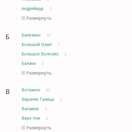
Андрейшур
1
Развернуть
Б
Балезино
15
Большой Олып
1
Большое Волково
2
Балаки
2
Развернуть
В
Воткинск
55
Верхняя Талица
2
Валамаз
2
Верх-Уни
2
Развернуть