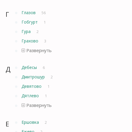
Г
Глазов
56
Гобгурт
1
Гура
2
Грахово
3
Развернуть
Д
Дебесы
6
Дмитрошур
2
Девятово
1
Дятлево
1
Развернуть
Е
Ершовка
2
Ежево
2