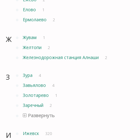
Елово
1
Ермолаево
2
Ж
Жувам
1
Желтопи
2
Железнодорожная станция Алнаши
2
З
Зура
4
Завьялово
4
Золотарево
1
Заречный
2
Развернуть
И
Ижевск
320