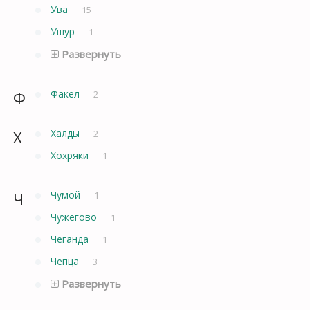
Ува
15
Ушур
1
Развернуть
Ф
Факел
2
Х
Халды
2
Хохряки
1
Ч
Чумой
1
Чужегово
1
Чеганда
1
Чепца
3
Развернуть