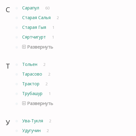
С
Сарапул
60
Старая Салья
2
Старая Гыя
1
Сяртчигурт
1
Развернуть
Т
Тольен
2
Тарасово
2
Трактор
2
Трубашур
1
Развернуть
У
Ува-Тукля
2
Удугучин
2