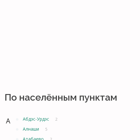
По населённым пунктам
А
Абдэс-Урдэс
2
Алнаши
5
Атабаево
2