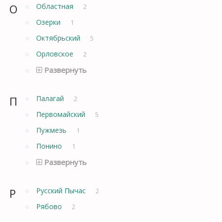
О
Областная
2
Озерки
1
Октябрьский
5
Орловское
2
Развернуть
П
Палагай
2
Первомайский
5
Пужмезь
1
Понино
1
Развернуть
Р
Русский Пычас
2
Рябово
2