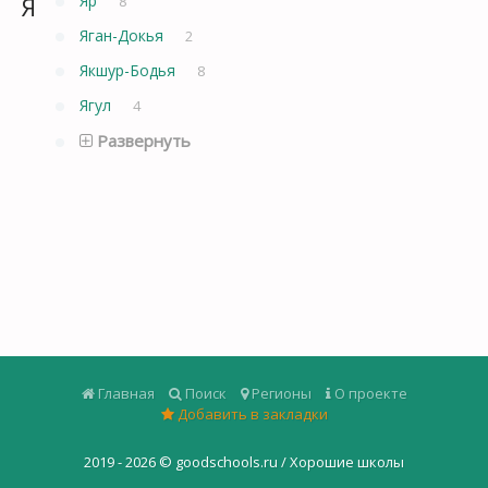
Я
Яр
8
Яган-Докья
2
Якшур-Бодья
8
Ягул
4
Развернуть
Главная
Поиск
Регионы
О проекте
Добавить в закладки
2019 - 2026 ©
goodschools.ru / Хорошие школы