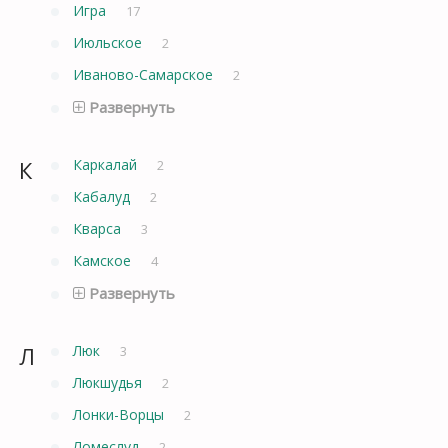
Игра
17
Июльское
2
Иваново-Самарское
2
Развернуть
К
Каркалай
2
Кабалуд
2
Кварса
3
Камское
4
Развернуть
Л
Люк
3
Люкшудья
2
Лонки-Ворцы
2
Ломеслуд
2