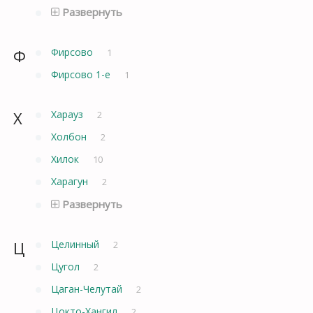
Развернуть
Ф
Фирсово
1
Фирсово 1-е
1
Х
Харауз
2
Холбон
2
Хилок
10
Харагун
2
Развернуть
Ц
Целинный
2
Цугол
2
Цаган-Челутай
2
Цокто-Хангил
2