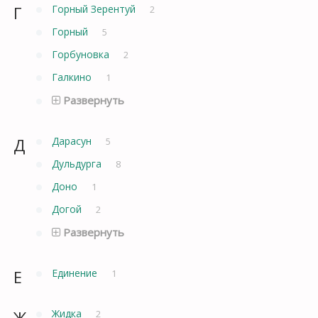
Г
Горный Зерентуй
2
Горный
5
Горбуновка
2
Галкино
1
Развернуть
Д
Дарасун
5
Дульдурга
8
Доно
1
Догой
2
Развернуть
Е
Единение
1
Ж
Жидка
2