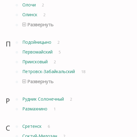
Олочи
2
Олинск
2
Развернуть
П
Подойницыно
2
Первомайский
5
Приисковый
2
Петровск-Забайкальский
18
Развернуть
Р
Рудник Солонечный
2
Размахнино
1
С
Сретенск
6
Соктуй-Милозан
2