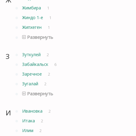
Жимбира
1
Жиндо 1-е
1
Жипхеген
1
Развернуть
З
Зуткулей
2
Забайкальск
6
Заречное
2
Зугалай
2
Развернуть
И
Ивановка
2
Итака
2
Илим
2