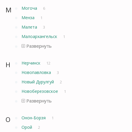
М
Могоча
6
Менза
1
Малета
3
Малоархангельск
1
Развернуть
Н
Нерчинск
12
Новопавловка
3
Новый Дурулгуй
2
Новоберезовское
1
Развернуть
О
Онон-Борзя
1
Орой
2