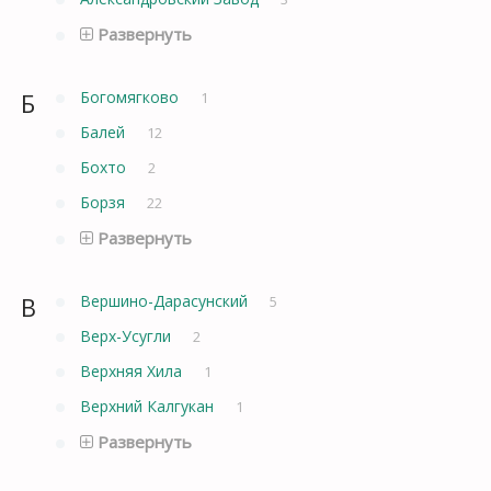
Развернуть
Б
Богомягково
1
Балей
12
Бохто
2
Борзя
22
Развернуть
В
Вершино-Дарасунский
5
Верх-Усугли
2
Верхняя Хила
1
Верхний Калгукан
1
Развернуть