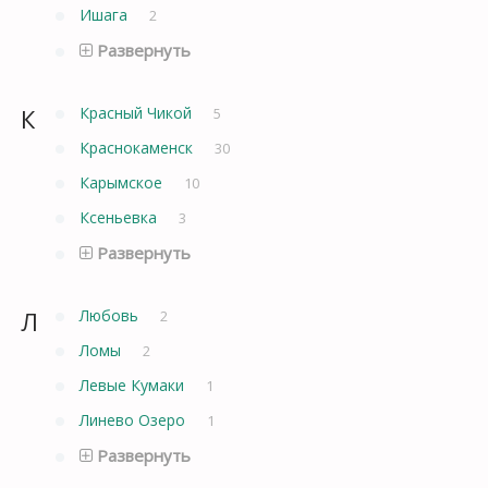
Ишага
2
Развернуть
К
Красный Чикой
5
Краснокаменск
30
Карымское
10
Ксеньевка
3
Развернуть
Л
Любовь
2
Ломы
2
Левые Кумаки
1
Линево Озеро
1
Развернуть