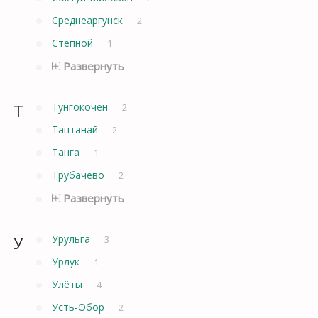
Среднеаргунск
2
Степной
1
Развернуть
Т
Тунгокочен
2
Таптанай
2
Танга
1
Трубачево
2
Развернуть
У
Урульга
3
Урлук
1
Улёты
4
Усть-Обор
2