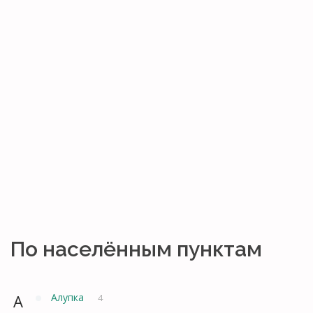
По населённым пунктам
А
Алупка
4