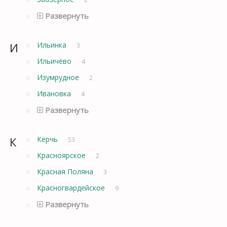
Развернуть
И
Ильинка
3
Ильичёво
4
Изумрудное
2
Ивановка
4
Развернуть
К
Керчь
53
Красноярское
2
Красная Поляна
3
Красногвардейское
9
Развернуть