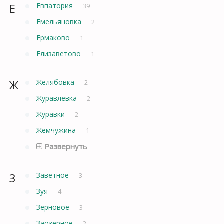
Е
Евпатория
39
Емельяновка
2
Ермаково
1
Елизаветово
1
Ж
Желябовка
2
Журавлевка
2
Журавки
2
Жемчужина
1
Развернуть
З
Заветное
3
Зуя
4
Зерновое
3
Заозерное
2