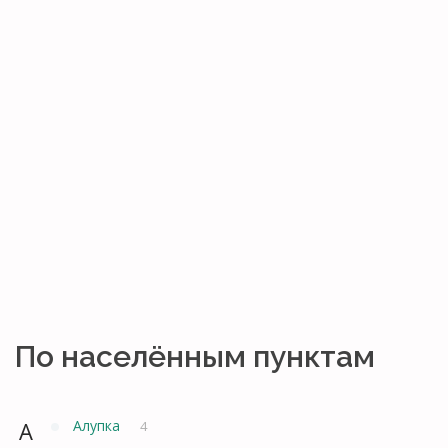
По населённым пунктам
А
Алупка
4