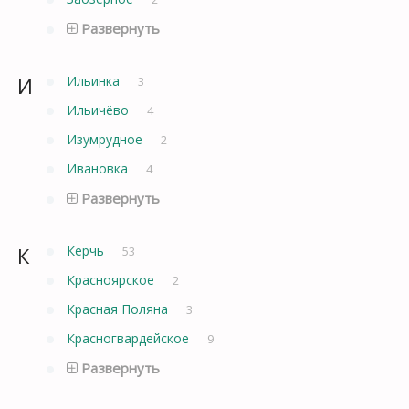
Развернуть
И
Ильинка
3
Ильичёво
4
Изумрудное
2
Ивановка
4
Развернуть
К
Керчь
53
Красноярское
2
Красная Поляна
3
Красногвардейское
9
Развернуть