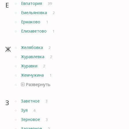
Е
Евпатория
39
Емельяновка
2
Ермаково
1
Елизаветово
1
Ж
Желябовка
2
Журавлевка
2
Журавки
2
Жемчужина
1
Развернуть
З
Заветное
3
Зуя
4
Зерновое
3
Заозерное
2