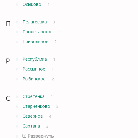
Осыково
1
П
Пелагеевка
3
Пролетарское
1
Привольное
2
Р
Республика
1
Рассыпное
1
Рыбинское
2
С
Стретенка
1
Старченково
2
Северное
4
Сартана
2
Развернуть