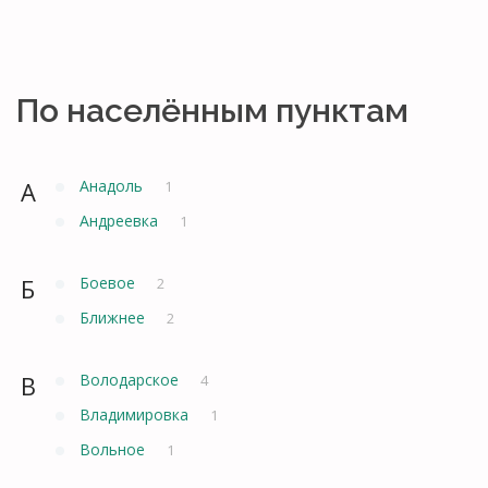
По населённым пунктам
А
Анадоль
1
Андреевка
1
Б
Боевое
2
Ближнее
2
В
Володарское
4
Владимировка
1
Вольное
1