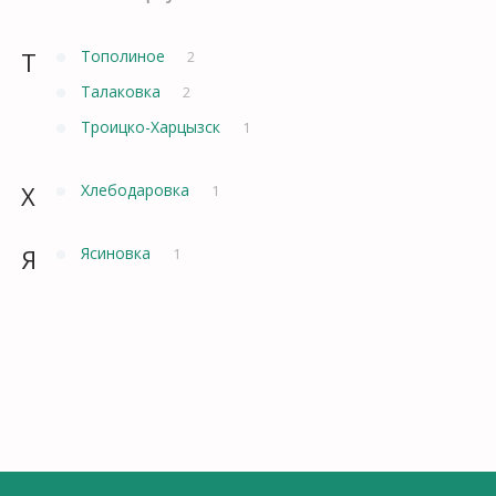
Т
Тополиное
2
Талаковка
2
Троицко-Харцызск
1
Х
Хлебодаровка
1
Я
Ясиновка
1