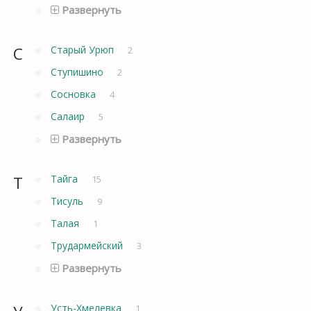
Развернуть
С
Старый Урюп
2
Ступишино
2
Сосновка
4
Салаир
5
Развернуть
Т
Тайга
15
Тисуль
9
Талая
1
Трудармейский
3
Развернуть
Усть-Хмелевка
1