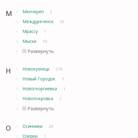
М
Менчереп
2
Междуреченск
56
Мрассу
1
Мыски
19
Развернуть
Н
Новокузнецк
279
Новый Городок
7
Новогеоргиевка
1
Новопокровка
2
Развернуть
О
Осинники
29
Озерки
1