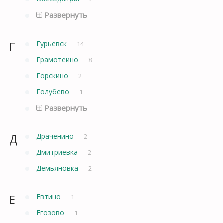
Развернуть
Г
Гурьевск
14
Грамотеино
8
Горскино
2
Голубево
1
Развернуть
Д
Драченино
2
Дмитриевка
2
Демьяновка
2
Е
Евтино
1
Егозово
1