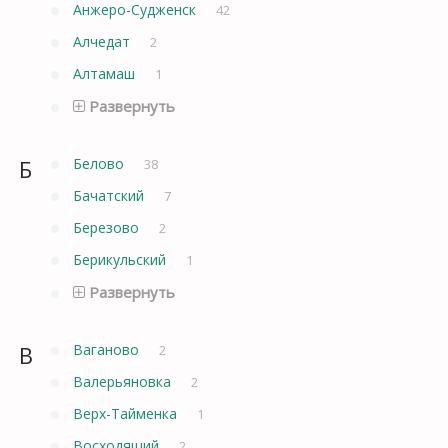
Анжеро-Судженск
42
Алчедат
2
Алтамаш
1
Развернуть
Б
Белово
38
Бачатский
7
Березово
2
Берикульский
1
Развернуть
В
Ваганово
2
Валерьяновка
2
Верх-Тайменка
1
Восходящий
2