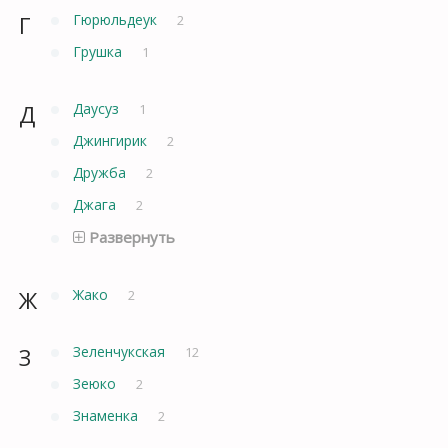
Г
Гюрюльдеук
2
Грушка
1
Д
Даусуз
1
Джингирик
2
Дружба
2
Джага
2
Развернуть
Ж
Жако
2
З
Зеленчукская
12
Зеюко
2
Знаменка
2