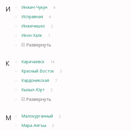
И
Инжич-Чукун
4
Исправная
4
Инжичишхо
2
Икон-Халк
1
Развернуть
К
Карачаевск
14
Красный Восток
3
Кардоникская
7
Кызыл-Юрт
2
Развернуть
М
Малокурганный
2
Мара-Аягъы
2