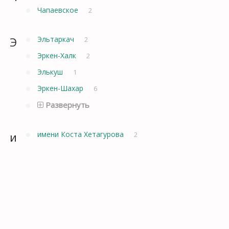
Чапаевское
2
Э
Эльтаркач
2
Эркен-Халк
2
Элькуш
1
Эркен-Шахар
6
Развернуть
и
имени Коста Хетагурова
2