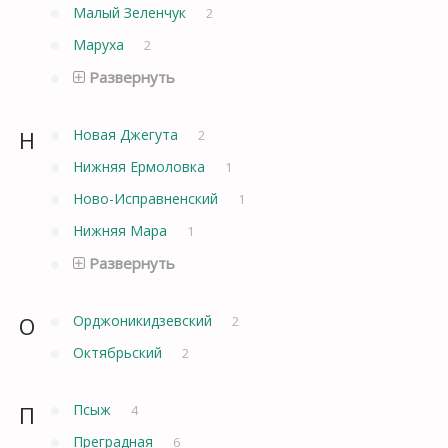
Малый Зеленчук
2
Маруха
2
Развернуть
Н
Новая Джегута
2
Нижняя Ермоловка
1
Ново-Исправненский
1
Нижняя Мара
1
Развернуть
О
Орджоникидзевский
2
Октябрьский
2
П
Псыж
4
Преградная
6