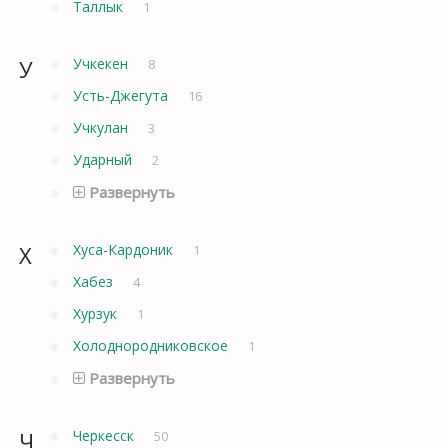
Таллык
1
У
Учкекен
8
Усть-Джегута
16
Учкулан
3
Ударный
2
Развернуть
Х
Хуса-Кардоник
1
Хабез
4
Хурзук
1
Холоднородниковское
1
Развернуть
Ч
Черкесск
50