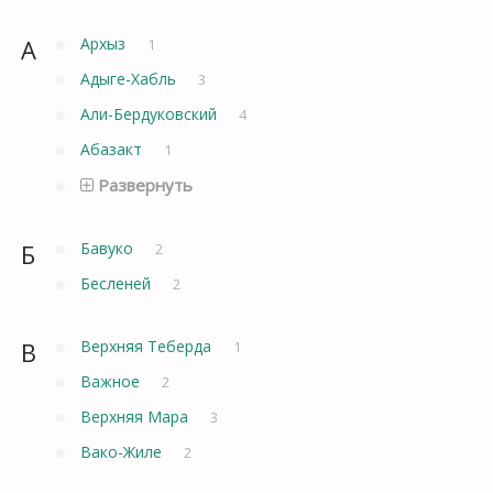
А
Архыз
1
Адыге-Хабль
3
Али-Бердуковский
4
Абазакт
1
Развернуть
Б
Бавуко
2
Бесленей
2
В
Верхняя Теберда
1
Важное
2
Верхняя Мара
3
Вако-Жиле
2