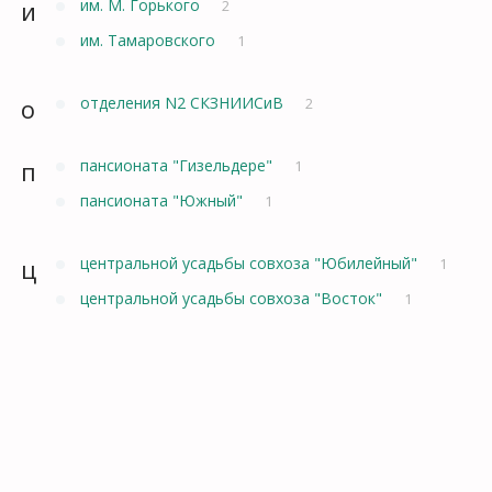
и
им. М. Горького
2
им. Тамаровского
1
о
отделения N2 СКЗНИИСиВ
2
п
пансионата "Гизельдере"
1
пансионата "Южный"
1
ц
центральной усадьбы совхоза "Юбилейный"
1
центральной усадьбы совхоза "Восток"
1