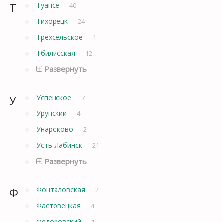
Т
Туапсе
40
Тихорецк
24
Трехсельское
1
Тбилисская
12
Развернуть
У
Успенское
7
Урупский
4
Унароково
2
Усть-Лабинск
21
Развернуть
Ф
Фонталовская
2
Фастовецкая
4
Федоровский
1