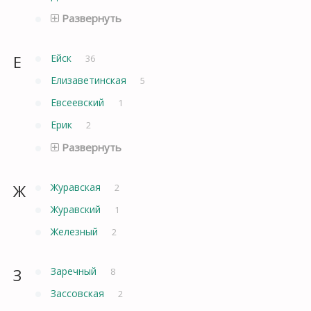
Развернуть
Е
Ейск
36
Елизаветинская
5
Евсеевский
1
Ерик
2
Развернуть
Ж
Журавская
2
Журавский
1
Железный
2
З
Заречный
8
Зассовская
2