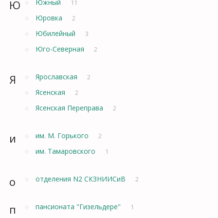
Ю
Южный
11
Юровка
2
Юбилейный
3
Юго-Северная
2
Я
Ярославская
2
Ясенская
2
Ясенская Переправа
2
и
им. М. Горького
2
им. Тамаровского
1
о
отделения N2 СКЗНИИСиВ
2
п
пансионата "Гизельдере"
1