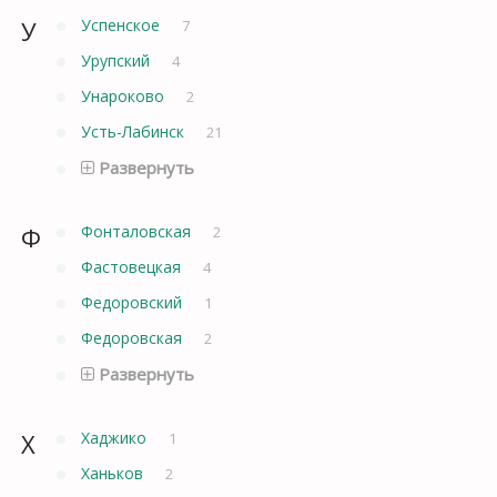
У
Успенское
7
Урупский
4
Унароково
2
Усть-Лабинск
21
Развернуть
Ф
Фонталовская
2
Фастовецкая
4
Федоровский
1
Федоровская
2
Развернуть
Х
Хаджико
1
Ханьков
2