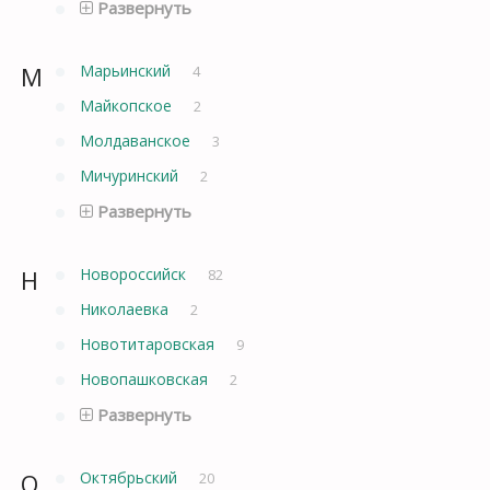
Развернуть
М
Марьинский
4
Майкопское
2
Молдаванское
3
Мичуринский
2
Развернуть
Н
Новороссийск
82
Николаевка
2
Новотитаровская
9
Новопашковская
2
Развернуть
О
Октябрьский
20