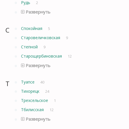
Рудь
2
Развернуть
С
Спокойная
5
Старовеличковская
9
Степной
9
Старощербиновская
12
Развернуть
Т
Туапсе
40
Тихорецк
24
Трехсельское
1
Тбилисская
12
Развернуть