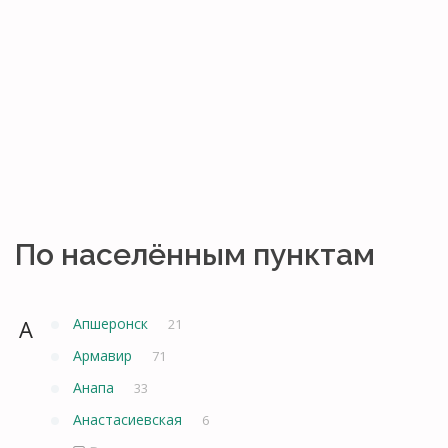
По населённым пунктам
А
Апшеронск
21
Армавир
71
Анапа
33
Анастасиевская
6