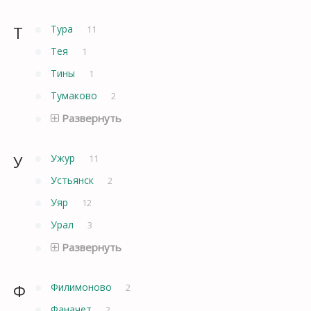
Т
Тура
11
Тея
1
Тины
1
Тумаково
2
Развернуть
У
Ужур
11
Устьянск
2
Уяр
12
Урал
3
Развернуть
Ф
Филимоново
2
Фаначет
2