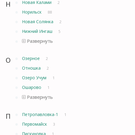
Н
Новая Калами
2
Норильск
88
Новая Солянка
2
Нижний Ингаш
5
Развернуть
О
Озерное
2
Отношка
2
Озеро Учум
1
Ошарово
1
Развернуть
П
Петропавловка-1
1
Первомайск
3
Пискуновка
1