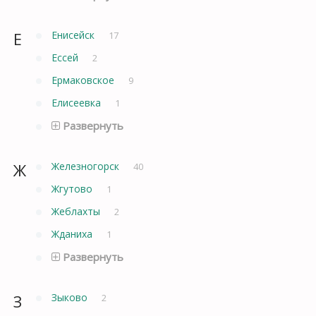
Е
Енисейск
17
Ессей
2
Ермаковское
9
Елисеевка
1
Развернуть
Ж
Железногорск
40
Жгутово
1
Жеблахты
2
Жданиха
1
Развернуть
З
Зыково
2