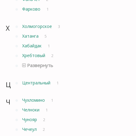
Фарково
1
Х
Холмогорское
3
Хатанга
5
Хабайдак
1
Хребтовый
2
Развернуть
Ц
Центральный
1
Ч
Чухломино
1
Челноки
1
Чунояр
2
Чечеул
2