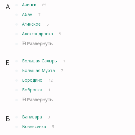
А
Ачинск
65
Абан
7
Агинское
5
Александровка
5
Развернуть
Б
Большая Салырь
1
Большая Мурта
7
Бородино
12
Бобровка
1
Развернуть
В
Ванавара
3
Вознесенка
5