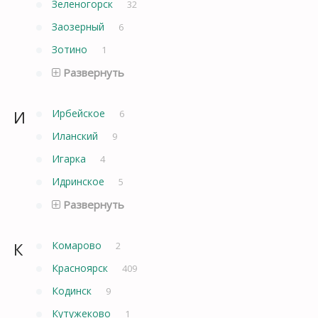
Зеленогорск
32
Заозерный
6
Зотино
1
Развернуть
И
Ирбейское
6
Иланский
9
Игарка
4
Идринское
5
Развернуть
К
Комарово
2
Красноярск
409
Кодинск
9
Кутужеково
1