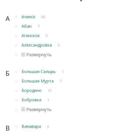
А
Ачинск
65
Абан
7
Агинское
5
Александровка
5
Развернуть
Б
Большая Салырь
1
Большая Мурта
7
Бородино
12
Бобровка
1
Развернуть
В
Ванавара
3