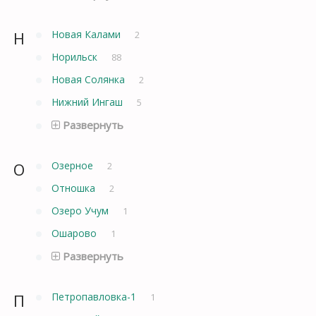
Н
Новая Калами
2
Норильск
88
Новая Солянка
2
Нижний Ингаш
5
Развернуть
О
Озерное
2
Отношка
2
Озеро Учум
1
Ошарово
1
Развернуть
П
Петропавловка-1
1