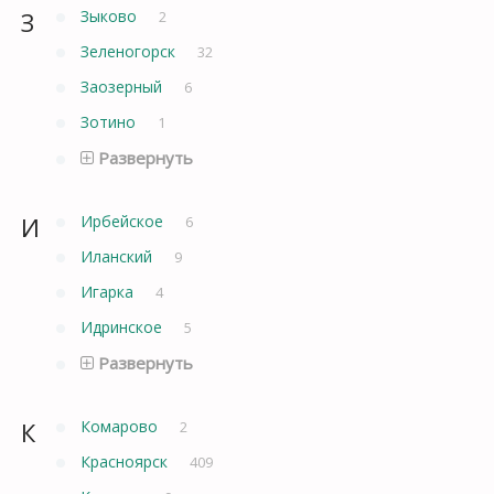
З
Зыково
2
Зеленогорск
32
Заозерный
6
Зотино
1
Развернуть
И
Ирбейское
6
Иланский
9
Игарка
4
Идринское
5
Развернуть
К
Комарово
2
Красноярск
409