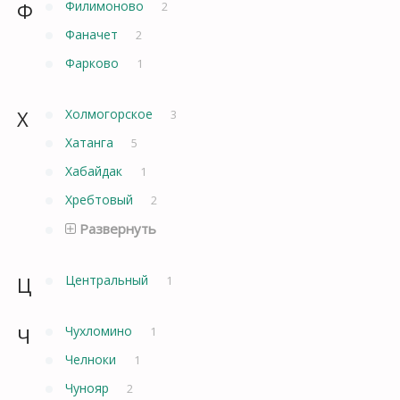
Ф
Филимоново
2
Фаначет
2
Фарково
1
Х
Холмогорское
3
Хатанга
5
Хабайдак
1
Хребтовый
2
Развернуть
Ц
Центральный
1
Ч
Чухломино
1
Челноки
1
Чунояр
2