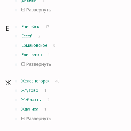
Дивный
1
Развернуть
Е
Енисейск
17
Ессей
2
Ермаковское
9
Елисеевка
1
Развернуть
Ж
Железногорск
40
Жгутово
1
Жеблахты
2
Жданиха
1
Развернуть