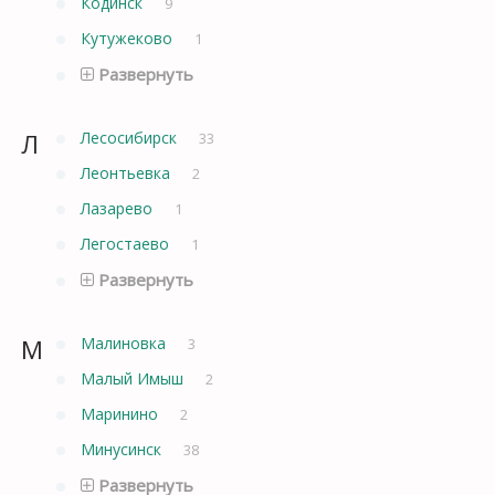
Кодинск
9
Кутужеково
1
Развернуть
Л
Лесосибирск
33
Леонтьевка
2
Лазарево
1
Легостаево
1
Развернуть
М
Малиновка
3
Малый Имыш
2
Маринино
2
Минусинск
38
Развернуть