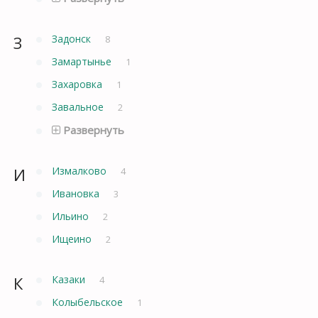
З
Задонск
8
Замартынье
1
Захаровка
1
Завальное
2
Развернуть
И
Измалково
4
Ивановка
3
Ильино
2
Ищеино
2
К
Казаки
4
Колыбельское
1