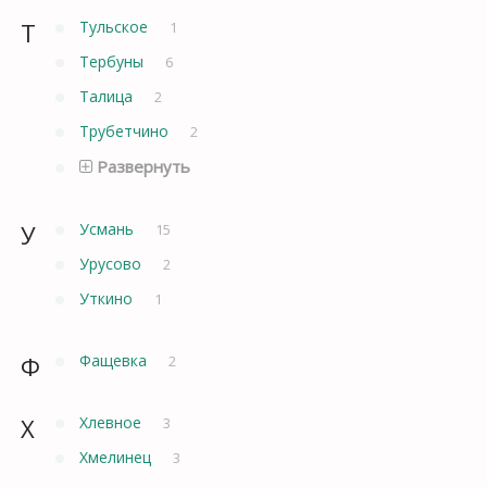
Т
Тульское
1
Тербуны
6
Талица
2
Трубетчино
2
Развернуть
У
Усмань
15
Урусово
2
Уткино
1
Ф
Фащевка
2
Х
Хлевное
3
Хмелинец
3