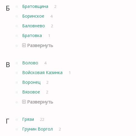
Б
Братовщина
2
Боринское
4
Баловнево
2
Братовка
1
Развернуть
В
Волово
4
Войсковая Казинка
1
Воронец
2
Вязовое
2
Развернуть
Г
Грязи
22
Грунин Воргол
2