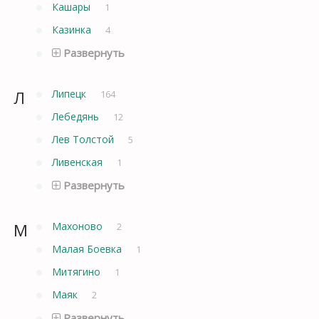
Кашары
1
Казинка
4
Развернуть
Л
Липецк
164
Лебедянь
12
Лев Толстой
5
Ливенская
1
Развернуть
М
Махоново
2
Малая Боевка
1
Митягино
1
Маяк
2
Развернуть