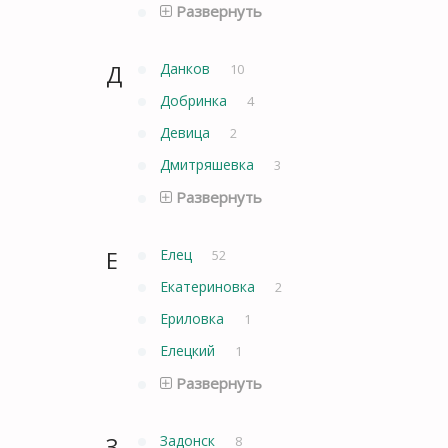
Развернуть
Д
Данков
10
Добринка
4
Девица
2
Дмитряшевка
3
Развернуть
Е
Елец
52
Екатериновка
2
Ериловка
1
Елецкий
1
Развернуть
З
Задонск
8