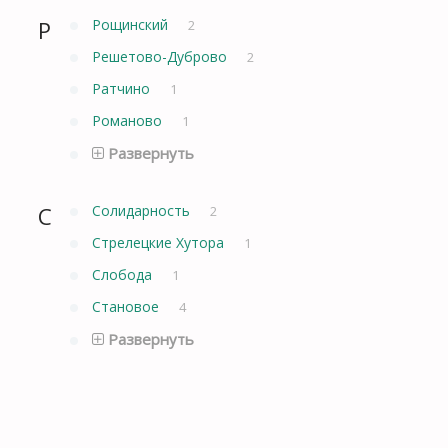
Р
Рощинский
2
Решетово-Дуброво
2
Ратчино
1
Романово
1
Развернуть
С
Солидарность
2
Стрелецкие Хутора
1
Слобода
1
Становое
4
Развернуть