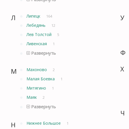
Л
Липецк
У
164
Лебедянь
12
Лев Толстой
5
Ливенская
1
Ф
Развернуть
Х
М
Махоново
2
Малая Боевка
1
Митягино
1
Маяк
2
Развернуть
Ч
Н
Нижнее Большое
1