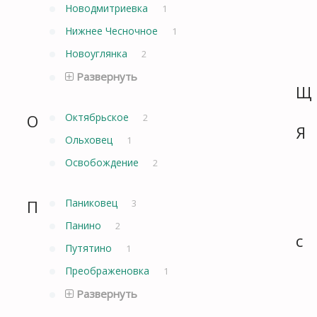
Новодмитриевка
1
Нижнее Чесночное
1
Новоуглянка
2
Развернуть
Щ
О
Октябрьское
2
Я
Ольховец
1
Освобождение
2
П
Паниковец
3
Панино
2
с
Путятино
1
Преображеновка
1
Развернуть