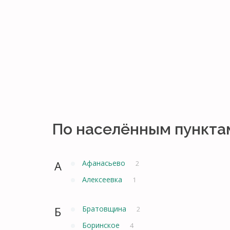
По населённым пункта
А
Афанасьево
2
Алексеевка
1
Б
Братовщина
2
Боринское
4