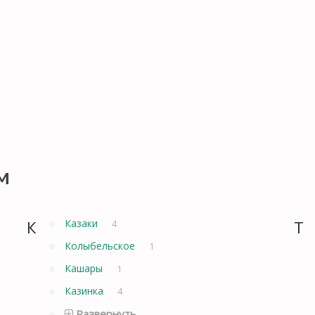
м
К
Казаки
Т
4
Колыбельское
1
Кашары
1
Казинка
4
Развернуть