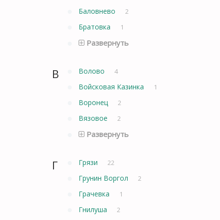
Баловнево
2
Братовка
1
Развернуть
В
Волово
4
Войсковая Казинка
1
Воронец
2
Вязовое
2
Развернуть
Г
Грязи
22
Грунин Воргол
2
Грачевка
1
Гнилуша
2