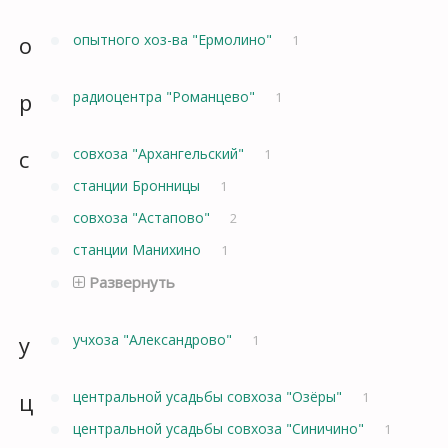
о
опытного хоз-ва "Ермолино"
1
р
радиоцентра "Романцево"
1
с
совхоза "Архангельский"
1
станции Бронницы
1
совхоза "Астапово"
2
станции Манихино
1
Развернуть
у
учхоза "Александрово"
1
ц
центральной усадьбы совхоза "Озёры"
1
центральной усадьбы совхоза "Синичино"
1