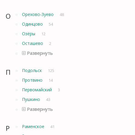
О
Орехово-Зуево
48
Одинцово
54
Озёры
12
Осташево
2
Развернуть
П
Подольск
125
Протвино
14
Первомайский
3
Пушкино
43
Развернуть
Р
Раменское
41