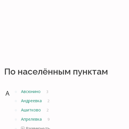
По населённым пунктам
А
Авсюнино
3
Андреевка
2
Ашитково
2
Апрелевка
9
Развернуть