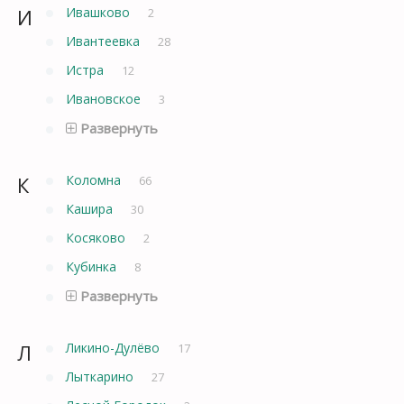
И
Ивашково
2
Ивантеевка
28
Истра
12
Ивановское
3
Развернуть
К
Коломна
66
Кашира
30
Косяково
2
Кубинка
8
Развернуть
Л
Ликино-Дулёво
17
Лыткарино
27