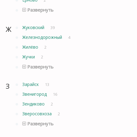
Развернуть
Ж
Жуковский
39
Железнодорожный
4
Жилёво
2
Жучки
2
Развернуть
З
Зарайск
13
Звенигород
16
Зендиково
2
Зверосовхоза
2
Развернуть