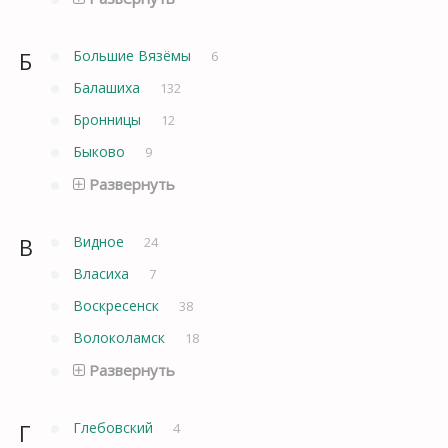
Б
Большие Вязёмы
6
Балашиха
132
Бронницы
12
Быково
9
Развернуть
В
Видное
24
Власиха
7
Воскресенск
38
Волоколамск
18
Развернуть
Г
Глебовский
4