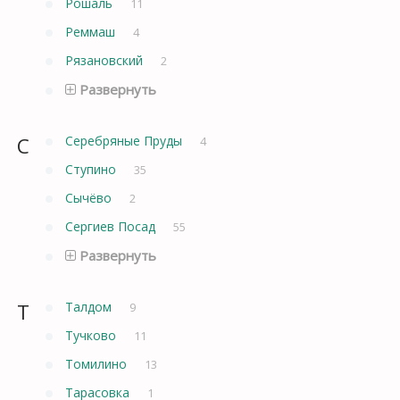
Рошаль
11
Реммаш
4
Рязановский
2
Развернуть
С
Серебряные Пруды
4
Ступино
35
Сычёво
2
Сергиев Посад
55
Развернуть
Т
Талдом
9
Тучково
11
Томилино
13
Тарасовка
1