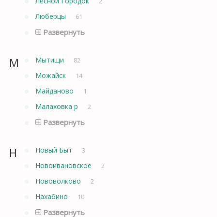
Лесной Городок
2
Люберцы
61
Развернуть
М
Мытищи
82
Можайск
14
Майданово
1
Малаховка р
2
Развернуть
Н
Новый Быт
3
Новоивановское
2
Нововолково
2
Нахабино
10
Развернуть