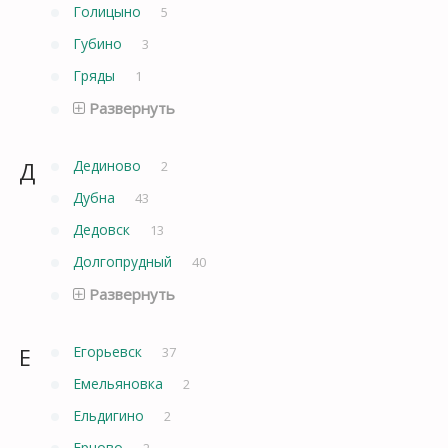
Голицыно
5
Губино
3
Гряды
1
Развернуть
Д
Дединово
2
Дубна
43
Дедовск
13
Долгопрудный
40
Развернуть
Е
Егорьевск
37
Емельяновка
2
Ельдигино
2
Ерново
2