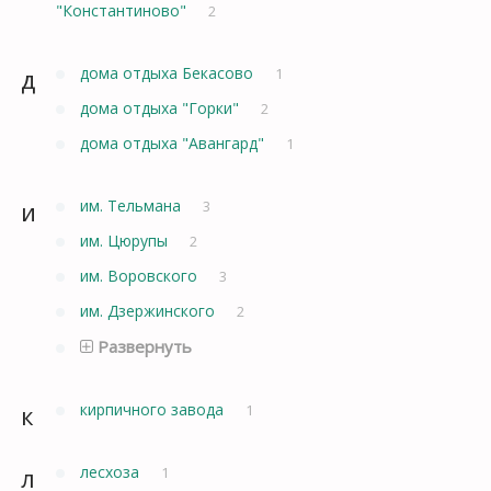
"Константиново"
2
д
дома отдыха Бекасово
1
дома отдыха "Горки"
2
дома отдыха "Авангард"
1
и
им. Тельмана
3
им. Цюрупы
2
им. Воровского
3
им. Дзержинского
2
Развернуть
к
кирпичного завода
1
л
лесхоза
1