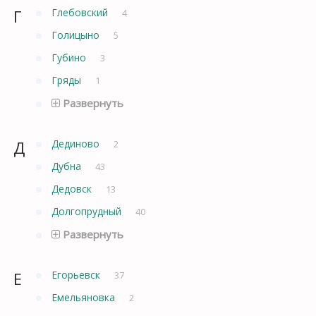
Г
Глебовский
4
Голицыно
5
Губино
3
Гряды
1
Развернуть
Д
Дединово
2
Дубна
43
Дедовск
13
Долгопрудный
40
Развернуть
Е
Егорьевск
37
Емельяновка
2