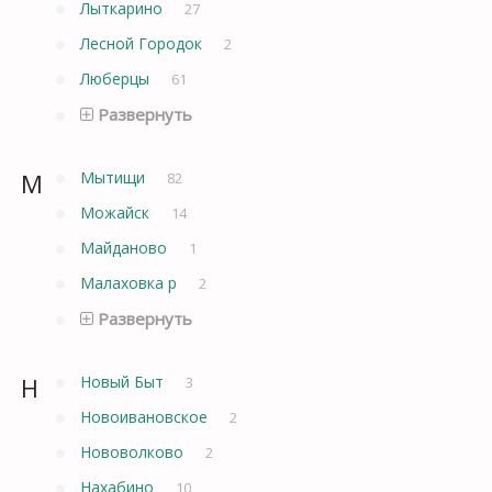
Лыткарино
27
Лесной Городок
2
Люберцы
61
Развернуть
М
Мытищи
82
Можайск
14
Майданово
1
Малаховка р
2
Развернуть
Н
Новый Быт
3
Новоивановское
2
Нововолково
2
Нахабино
10