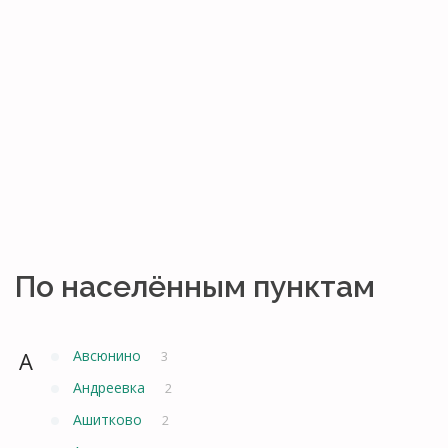
По населённым пунктам
А
Авсюнино
3
Андреевка
2
Ашитково
2