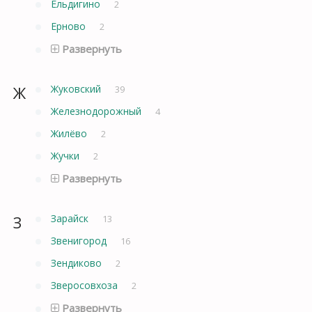
Ельдигино
2
Ерново
2
Развернуть
Ж
Жуковский
39
Железнодорожный
4
Жилёво
2
Жучки
2
Развернуть
З
Зарайск
13
Звенигород
16
Зендиково
2
Зверосовхоза
2
Развернуть