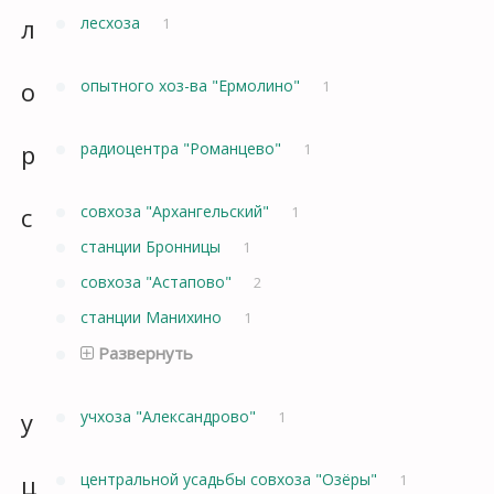
л
лесхоза
1
о
опытного хоз-ва "Ермолино"
1
р
радиоцентра "Романцево"
1
с
совхоза "Архангельский"
1
станции Бронницы
1
совхоза "Астапово"
2
станции Манихино
1
Развернуть
у
учхоза "Александрово"
1
ц
центральной усадьбы совхоза "Озёры"
1