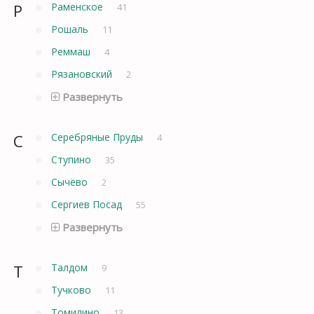
Р
Раменское
41
Рошаль
11
Реммаш
4
Рязановский
2
Развернуть
С
Серебряные Пруды
4
Ступино
35
Сычёво
2
Сергиев Посад
55
Развернуть
Т
Талдом
9
Тучково
11
Томилино
13