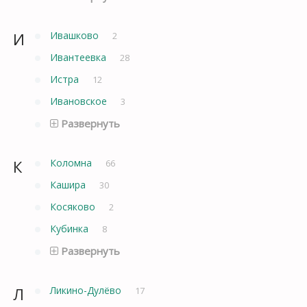
И
Ивашково
2
Ивантеевка
28
Истра
12
Ивановское
3
Развернуть
К
Коломна
66
Кашира
30
Косяково
2
Кубинка
8
Развернуть
Л
Ликино-Дулёво
17