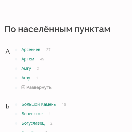
По населённым пунктам
А
Арсеньев
27
Артем
49
Амгу
2
Агзу
1
Развернуть
Б
Большой Камень
18
Беневское
1
Богуславец
2