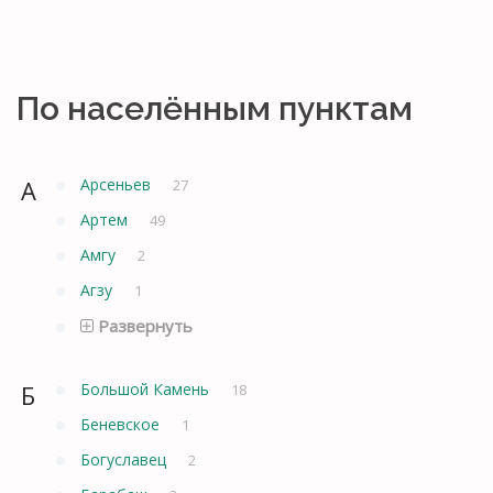
По населённым пунктам
А
Арсеньев
27
Артем
49
Амгу
2
Агзу
1
Развернуть
Б
Большой Камень
18
Беневское
1
Богуславец
2