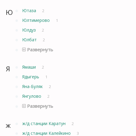
Ю
Ютаза
2
Юлтимерово
1
Юлдуз
2
Юлбат
2
Развернуть
Я
Ямаши
2
Ядыгерь
1
Яна-Буляк
2
Янгулово
2
Развернуть
ж
ж/д станции Каратун
2
ж/д станции Калейкино
3