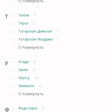
Развернуть
Т
Тюбяк
1
Терси
2
Татарская Дымская
1
Татарская Икшурма
1
Развернуть
У
Усады
6
Урняк
2
Уруссу
12
Урмышла
2
Развернуть
Ф
Федотовка
2