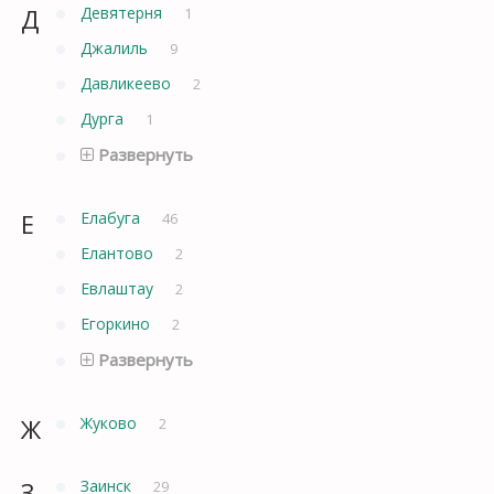
Д
Девятерня
1
Джалиль
9
Давликеево
2
Дурга
1
Развернуть
Е
Елабуга
46
Елантово
2
Евлаштау
2
Егоркино
2
Развернуть
Ж
Жуково
2
З
Заинск
29