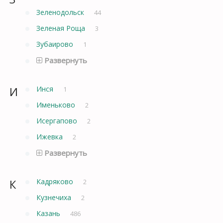
Зеленодольск
44
Зеленая Роща
3
Зубаирово
1
Развернуть
И
Инся
1
Именьково
2
Исергапово
2
Ижевка
2
Развернуть
К
Кадряково
2
Кузнечиха
2
Казань
486