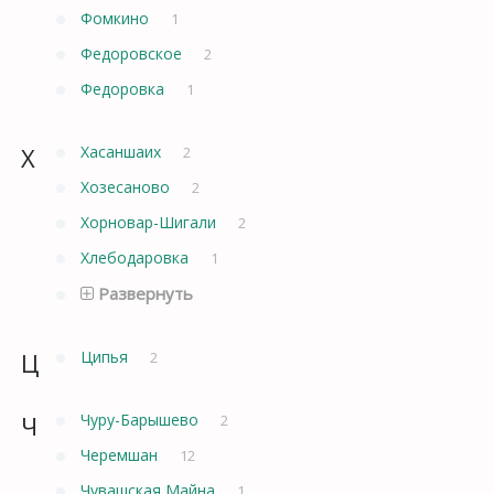
Фомкино
1
Федоровское
2
Федоровка
1
Х
Хасаншаих
2
Хозесаново
2
Хорновар-Шигали
2
Хлебодаровка
1
Развернуть
Ц
Ципья
2
Ч
Чуру-Барышево
2
Черемшан
12
Чувашская Майна
1