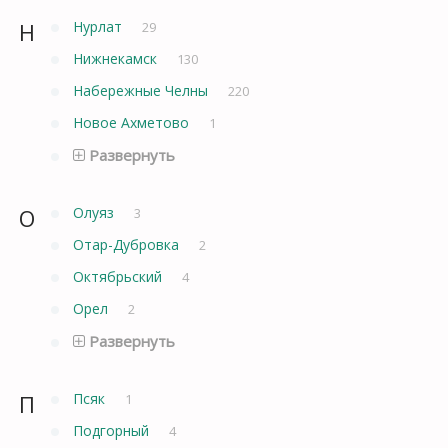
Н
Нурлат
29
Нижнекамск
130
Набережные Челны
220
Новое Ахметово
1
Развернуть
О
Олуяз
3
Отар-Дубровка
2
Октябрьский
4
Орел
2
Развернуть
П
Псяк
1
Подгорный
4