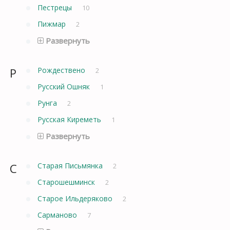
Пестрецы
10
Пижмар
2
Развернуть
Р
Рождествено
2
Русский Ошняк
1
Рунга
2
Русская Киреметь
1
Развернуть
С
Старая Письмянка
2
Старошешминск
2
Старое Ильдеряково
2
Сарманово
7