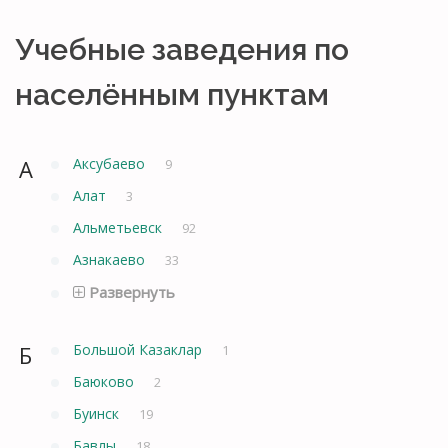
Учебные заведения по
населённым пунктам
А
Аксубаево
9
Алат
3
Альметьевск
92
Азнакаево
33
Развернуть
Б
Большой Казаклар
1
Баюково
2
Буинск
19
Бавлы
18