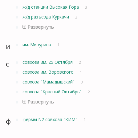
ж/д станции Высокая Гора
3
ж/д разъезда Куркачи
2
Развернуть
и
им. Мичурина
1
с
совхоза им. 25 Октября
2
совхоза им. Воровского
1
совхоза "Мамадышский"
3
совхоза "Красный Октябрь"
2
Развернуть
ф
фермы N2 совхоза "КИМ"
1