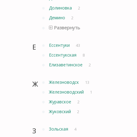
Долиновка
2
Демино
2
Развернуть
Е
Ессентуки
43
Ессентукская
8
Елизаветинское
2
Ж
Железноводск
13
Железноводский
1
Журавское
2
Жуковский
2
З
Зольская
4