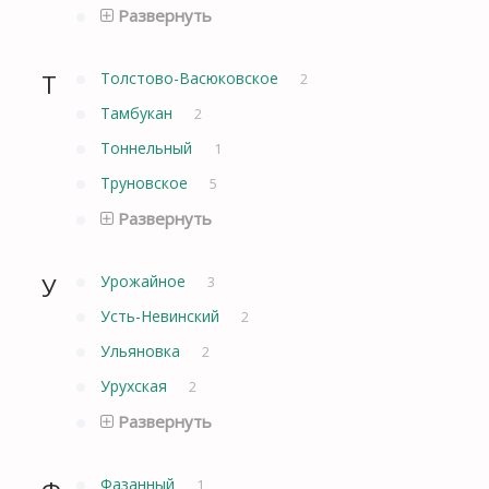
Развернуть
Т
Толстово-Васюковское
2
Тамбукан
2
Тоннельный
1
Труновское
5
Развернуть
У
Урожайное
3
Усть-Невинский
2
Ульяновка
2
Урухская
2
Развернуть
Фазанный
1