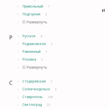
Привольный
1
и
Подгорная
2
Развернуть
Р
Русское
4
Родниковское
2
Равнинный
1
Розовка
2
Развернуть
С
Стодеревская
2
Солнечнодольск
5
Ставрополь
144
Светлоград
23