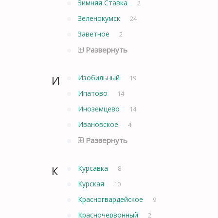
Зимняя Ставка
2
Зеленокумск
24
Заветное
2
Развернуть
И
Изобильный
19
Ипатово
14
Иноземцево
14
Ивановское
4
Развернуть
К
Курсавка
8
Курская
10
Красногвардейское
9
Красночервонный
2