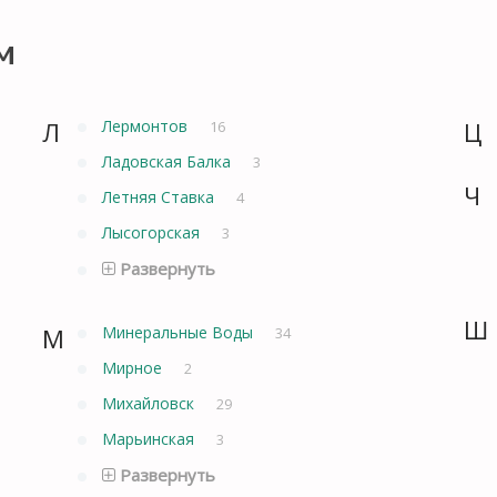
м
Л
Лермонтов
Ц
16
Ладовская Балка
3
Ч
Летняя Ставка
4
Лысогорская
3
Развернуть
Ш
М
Минеральные Воды
34
Мирное
2
Михайловск
29
Марьинская
3
Развернуть