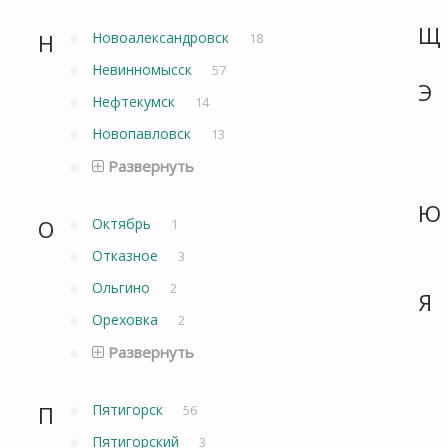
Щ
Н
Новоалександровск
18
Невинномысск
57
Э
Нефтекумск
14
Новопавловск
13
Развернуть
Ю
О
Октябрь
1
Отказное
3
Ольгино
2
Я
Ореховка
2
Развернуть
П
Пятигорск
56
Пятигорский
3