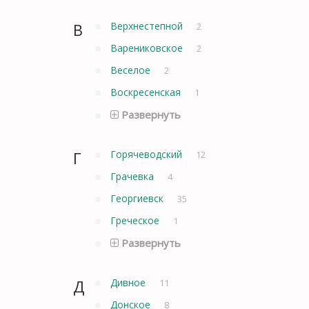
В
Верхнестепной
2
Варениковское
2
Веселое
2
Воскресенская
1
Развернуть
Г
Горячеводский
12
Грачевка
4
Георгиевск
35
Греческое
1
Развернуть
Д
Дивное
11
Донское
8