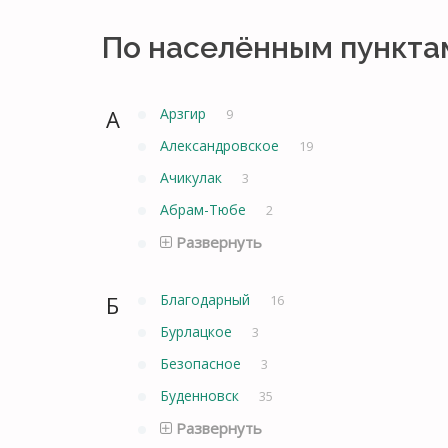
По населённым пункта
А
Арзгир
9
Александровское
19
Ачикулак
3
Абрам-Тюбе
2
Развернуть
Б
Благодарный
16
Бурлацкое
3
Безопасное
3
Буденновск
35
Развернуть