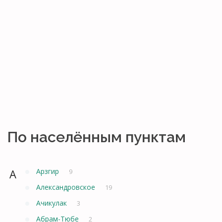
По населённым пунктам
А
Арзгир
9
Александровское
19
Ачикулак
3
Абрам-Тюбе
2