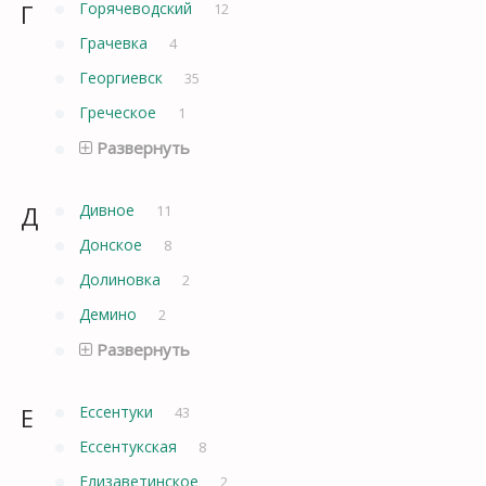
Г
Горячеводский
12
Грачевка
4
Георгиевск
35
Греческое
1
Развернуть
Д
Дивное
11
Донское
8
Долиновка
2
Демино
2
Развернуть
Е
Ессентуки
43
Ессентукская
8
Елизаветинское
2