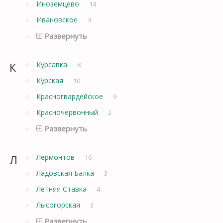
Иноземцево
14
Ивановское
4
Развернуть
К
Курсавка
8
Курская
10
Красногвардейское
9
Красночервонный
2
Развернуть
Л
Лермонтов
16
Ладовская Балка
3
Летняя Ставка
4
Лысогорская
3
Развернуть