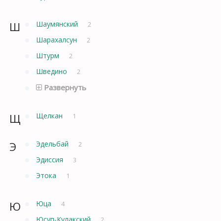
Ш
Шаумянский
2
Шарахалсун
2
Штурм
2
Шведино
2
Развернуть
Щ
Щелкан
1
Э
Эдельбай
2
Эдиссия
3
Этока
1
Ю
Юца
4
Юсуп-Кулакский
2