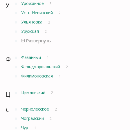
У
Урожайное
3
Усть-Невинский
2
Ульяновка
2
Урухская
2
Развернуть
Ф
Фазанный
1
Фельдмаршальский
2
Филимоновская
1
Ц
Цимлянский
2
Ч
Чернолесское
2
Чограйский
2
Чур
1