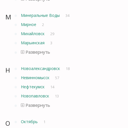
М
Минеральные Воды
34
Мирное
2
Михайловск
29
Марьинская
3
Развернуть
Н
Новоалександровск
18
Невинномысск
57
Нефтекумск
14
Новопавловск
13
Развернуть
О
Октябрь
1