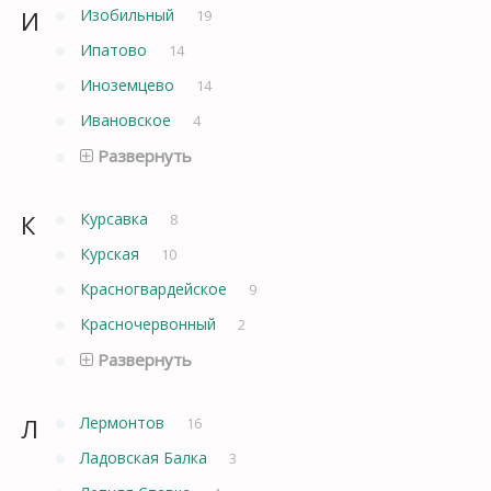
И
Изобильный
19
Ипатово
14
Иноземцево
14
Ивановское
4
Развернуть
К
Курсавка
8
Курская
10
Красногвардейское
9
Красночервонный
2
Развернуть
Л
Лермонтов
16
Ладовская Балка
3