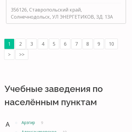
356126, Ставропольский край,
Солнечнодольск, УЛ ЭНЕРГЕТИКОВ, ЗД. 13А
1
2
3
4
5
6
7
8
9
10
>
>>
Учебные заведения по
населённым пунктам
А
Арзгир
9
Александровское
19