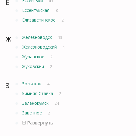
Е
Ессентуки
43
Ессентукская
8
Елизаветинское
2
Ж
Железноводск
13
Железноводский
1
Журавское
2
Жуковский
2
З
Зольская
4
Зимняя Ставка
2
Зеленокумск
24
Заветное
2
Развернуть