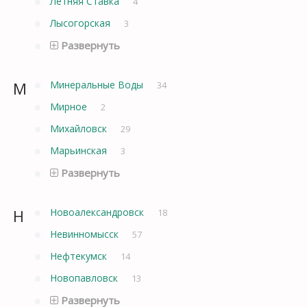
Летняя Ставка
4
Лысогорская
3
Развернуть
М
Минеральные Воды
34
Мирное
2
Михайловск
29
Марьинская
3
Развернуть
Н
Новоалександровск
18
Невинномысск
57
Нефтекумск
14
Новопавловск
13
Развернуть