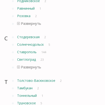
Родниковское
2
Равнинный
1
Розовка
2
Развернуть
С
Стодеревская
2
Солнечнодольск
5
Ставрополь
144
Светлоград
23
Развернуть
Т
Толстово-Васюковское
2
Тамбукан
2
Тоннельный
1
Труновское
5