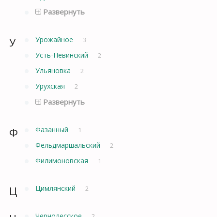
Развернуть
У
Урожайное
3
Усть-Невинский
2
Ульяновка
2
Урухская
2
Развернуть
Ф
Фазанный
1
Фельдмаршальский
2
Филимоновская
1
Ц
Цимлянский
2
Чернолесское
2