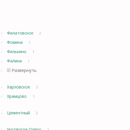
Филатовское
2
Фомина
1
Филькино
1
Фалина
1
Развернуть
Харловское
3
Храмцово
1
Цементный
2
Чусовское Озеро
1