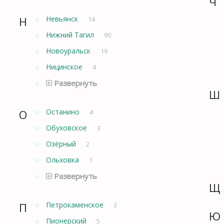
Ч
Н
Невьянск
14
Нижний Тагил
90
Новоуральск
19
Ницинское
4
Развернуть
Ш
О
Останино
4
Обуховское
3
Озёрный
2
Ольховка
1
Развернуть
Щ
П
Петрокаменское
3
Ю
Пионерский
5