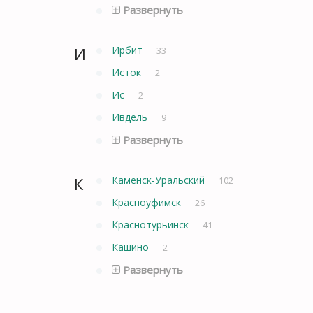
Развернуть
И
Ирбит
33
Исток
2
Ис
2
Ивдель
9
Развернуть
К
Каменск-Уральский
102
Красноуфимск
26
Краснотурьинск
41
Кашино
2
Развернуть