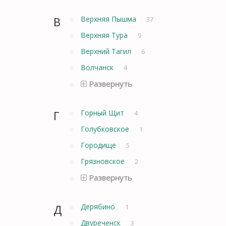
В
Верхняя Пышма
37
Верхняя Тура
9
Верхний Тагил
6
Волчанск
4
Развернуть
Г
Горный Щит
4
Голубковское
1
Городище
5
Грязновское
2
Развернуть
Д
Дерябино
1
Двуреченск
3