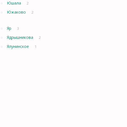
Юшала
2
Южаково
2
Яр
3
Ядрышникова
2
Ялунинское
1