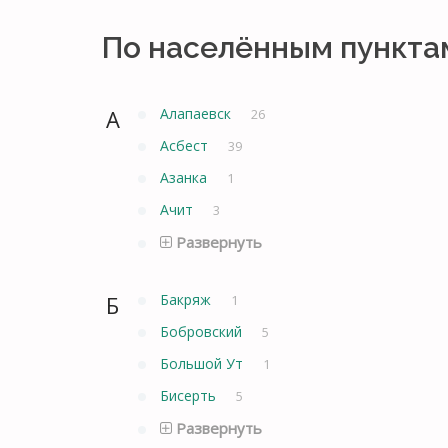
По населённым пункта
А
Алапаевск
26
Асбест
39
Азанка
1
Ачит
3
Развернуть
Б
Бакряж
1
Бобровский
5
Большой Ут
1
Бисерть
5
Развернуть