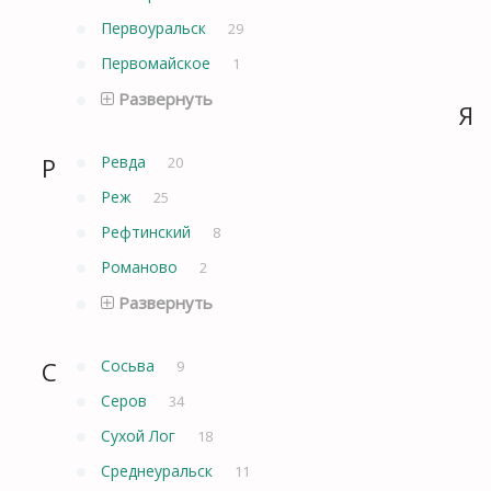
Первоуральск
29
Первомайское
1
Развернуть
Я
Р
Ревда
20
Реж
25
Рефтинский
8
Романово
2
Развернуть
С
Сосьва
9
Серов
34
Сухой Лог
18
Среднеуральск
11