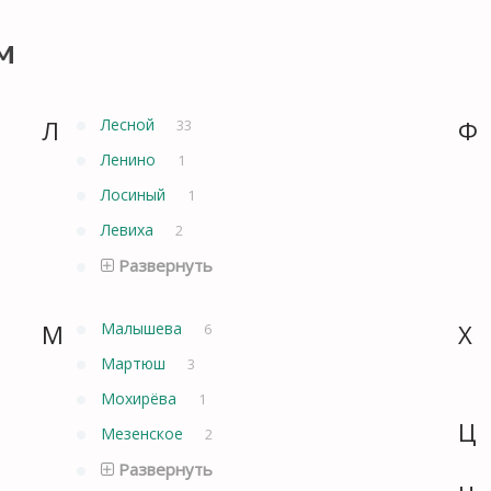
м
Л
Лесной
Ф
33
Ленино
1
Лосиный
1
Левиха
2
Развернуть
М
Малышева
Х
6
Мартюш
3
Мохирёва
1
Ц
Мезенское
2
Развернуть