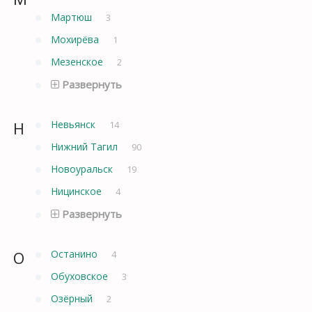
Мартюш
3
Мохирёва
1
Мезенское
2
Развернуть
Н
Невьянск
14
Нижний Тагил
90
Новоуральск
19
Ницинское
4
Развернуть
О
Останино
4
Обуховское
3
Озёрный
2