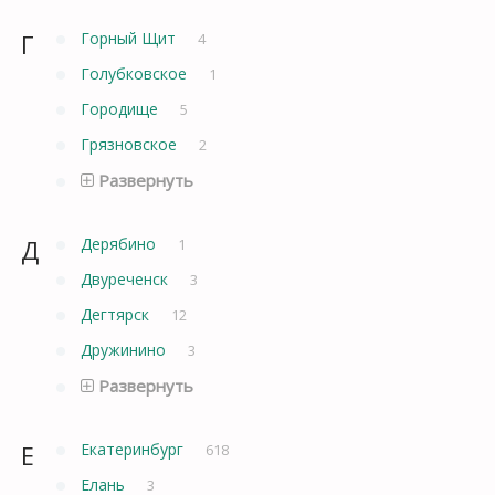
Г
Горный Щит
4
Голубковское
1
Городище
5
Грязновское
2
Развернуть
Д
Дерябино
1
Двуреченск
3
Дегтярск
12
Дружинино
3
Развернуть
Е
Екатеринбург
618
Елань
3