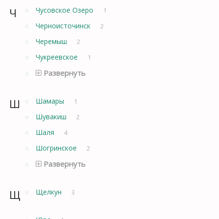
Ч
Чусовское Озеро
1
Черноисточинск
2
Черемыш
2
Чукреевское
1
Развернуть
Ш
Шамары
1
Шувакиш
2
Шаля
4
Шогринское
2
Развернуть
Щ
Щелкун
3