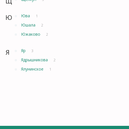
Щ
Ю
Юва
1
Юшала
2
Южаково
2
Я
Яр
3
Ядрышникова
2
Ялунинское
1