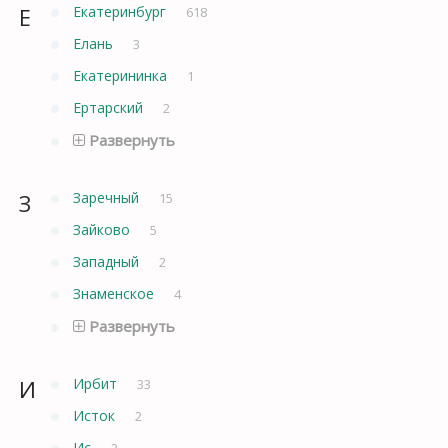
Е
Екатеринбург
618
Елань
3
Екатерининка
1
Ертарский
2
Развернуть
З
Заречный
15
Зайково
5
Западный
2
Знаменское
4
Развернуть
И
Ирбит
33
Исток
2
Ис
2