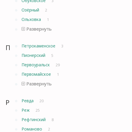
Обуховское
3
Озёрный
2
Ольховка
1
Развернуть
П
Петрокаменское
3
Пионерский
5
Первоуральск
29
Первомайское
1
Развернуть
Р
Ревда
20
Реж
25
Рефтинский
8
Романово
2