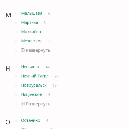
М
Малышева
6
Мартюш
3
Мохирёва
1
Мезенское
2
Развернуть
Н
Невьянск
14
Нижний Тагил
90
Новоуральск
19
Ницинское
4
Развернуть
О
Останино
4