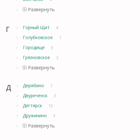
Развернуть
Г
Горный Щит
4
Голубковское
1
Городище
5
Грязновское
2
Развернуть
Д
Дерябино
1
Двуреченск
3
Дегтярск
12
Дружинино
3
Развернуть