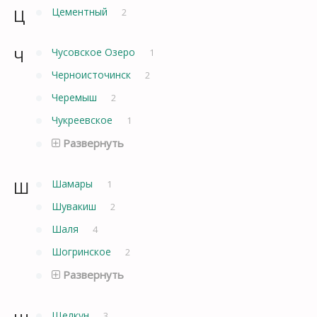
Ц
Цементный
2
Ч
Чусовское Озеро
1
Черноисточинск
2
Черемыш
2
Чукреевское
1
Развернуть
Ш
Шамары
1
Шувакиш
2
Шаля
4
Шогринское
2
Развернуть
Щелкун
3